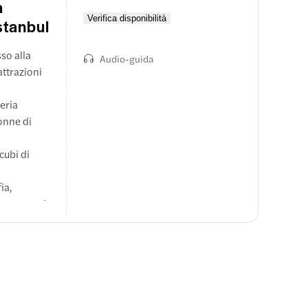
a
Verifica disponibilità
stanbul
so alla
Audio-guida
attrazioni
neria
onne di
cubi di
ia,
ssano ogni
 mentre le
cchendo il