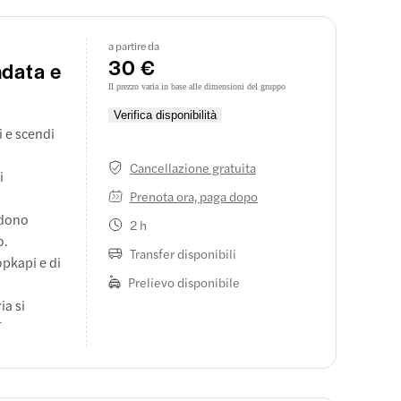
a partire da
30 €
ndata e
Il prezzo varia in base alle dimensioni del gruppo
Verifica disponibilità
i e scendi
Cancellazione gratuita
i
Prenota ora, paga dopo
ndono
2 h
o.
Transfer disponibili
opkapi e di
Prelievo disponibile
ia si
 rimanere