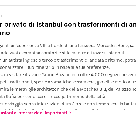
tizzato
a
o
nza
Sultanahmet
r privato di Istanbul con trasferimenti di a
10:00
orno
a
alati un'esperienza VIP a bordo di una lussuosa Mercedes Benz, sal
nza
Sultanahmet
ndo vuoi e combina comfort e stile mentre attraversi Istanbul.
16:00
 un autista inglese o turco e trasferimenti di andata e ritorno, potra
sonalizzare il tuo itinerario in base alle tue preferenze.
va a visitare il vivace Grand Bazaar, con oltre 4.000 negozi che ve
peti tradizionali, spezie aromatiche, ceramiche, gioielli e molto altr
ira le meraviglie architettoniche della Moschea Blu, del Palazzo T
a
ta Sofia per conoscere il ricco patrimonio della città.
sto viaggio senza interruzioni dura 2 ore e non temere che la batter
ltanahmet
richi! Il veicolo climatizzato è dotato di porte di ricarica e Wi-Fi per
lusioni e informazioni importanti
pre connessi.
e arrivare
azioni