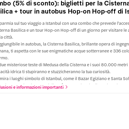
bo (5% di sconto): biglietti per la Cistern
e arrivare
ilica + tour in autobus Hop-on Hop-off di I
azioni
lat e Fener
 Beşiktaş
parmia sul tuo viaggio a Istanbul con una combo che prevede l'acces
e arrivare
ti a piedi
terna Basilica e un tour Hop-on Hop-off di un giorno per visitare le 
leo di Khayr al-Dīn Barbarossa
a città.
schea di Eyup Sultan
ti a piedi
giungibile in autobus, la Cisterna Basilica, brillante opera di ingeg
e arrivare
ana, ti aspetta con le sue enigmatiche acque sotterranee e 336 col
azza Taksim
rmo.
lina di Pierre Loti
e arrivare
due misteriose teste di Medusa della Cisterna e i suoi 80.000 metri 
azioni
acità idrica ti stupiranno e stuzzicheranno la tua curiosità.
e arrivare
a Taksim
ira i luoghi simbolo di Istanbul, come il Bazar Egiziano e Santa Sof
uto a piedi
endo e scendendo a una delle 11 fermate a bordo di autobus che pa
lusioni e informazioni importanti
niaturk
Istiklal
minuti.
ti a piedi
omodati sul ponte aperto per avere una vista perfetta dello skyline,
e arrivare
ioguide multilingue ti fanno immergere nella storia della città, arri
tutte le fermate
 viaggio.
seo Rahmi M. Koc
işhane
e arrivare