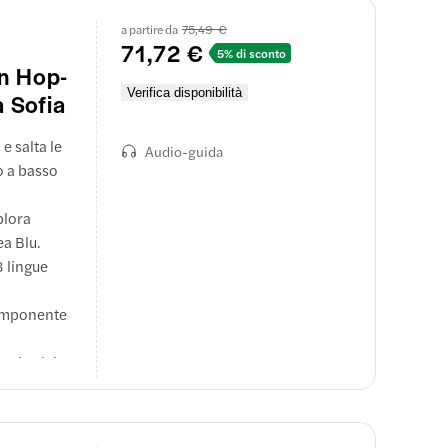
a partire da
75,49 €
71,72 €
5% di sconto
on Hop-
Verifica disponibilità
a Sofia
e salta le
Audio-guida
o a basso
plora
ea Blu.
8 lingue
a imponente
ati e dai
ganza