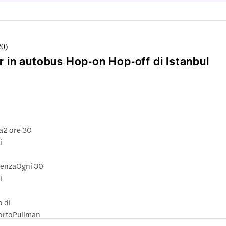
20
)
r in autobus Hop-on Hop-off di Istanbul
a
2 ore 30
i
uenza
Ogni 30
i
 di
orto
Pullman