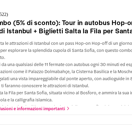
a Sultanahmet
ti a piedi
 Sofia
,522
)
bo (5% di sconto): Tour in autobus Hop-
uti a piedi
di Istanbul + Biglietti Salta la Fila per Sant
minönü
ita le attrazioni di Istanbul con un pass Hop-on Hop-off di un giorno 
e arrivare
e per esplorare la splendida cupola di Santa Sofia, con questo comb
azioni
to.
önü
i da una qualsiasi delle 11 fermate con autobus ogni 30 minuti ed es
ti a piedi
razioni come il Palazzo Dolmabahçe, la Cisterna Basilica e la Mosch
 di Galata
alati una vista impareggiabile dal ponte aperto, con audioguide in 
ti a piedi
 ti faranno conoscere le attrazioni di Istanbul.
ta la Fila per Santa Sofia, situata vicino al Bosforo, e ammira la su
raköy
ola e la calligrafia islamica.
ciati stupire dagli imponenti minareti di Santa Sofia, dai mosaici dor
lusioni e informazioni importanti
e arrivare
astri di marmo, che mostrano un mix di grandezza bizantina ed ele
azioni
tomana.
köy
ti a piedi