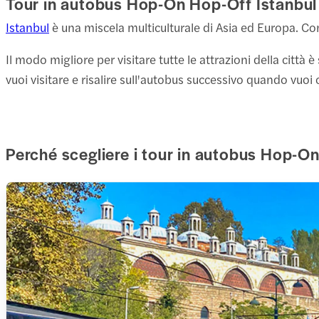
Tour in autobus Hop-On Hop-Off Istanbul
Com
2 attr
9. Te
Istanbul
è una miscela multiculturale di Asia ed Europa. Con
Şişha
Com
1 min
Il modo migliore per visitare tutte le attrazioni della città 
Museo
Vedi 
vuoi visitare e risalire sull'autobus successivo quando vuoi c
2 minu
10. E
11. B
Com
Perché scegliere i tour in autobus Hop-On
Com
11. S
2 attr
Bazar
Com
10 min
Mosch
12. C
10 min
Scopr
Com
per e
Sco
13. S
Ist