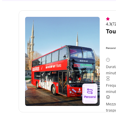
4.3
(
7
Tou
Percorsi
Durat
minut
Freq
minut
Percorsi
Mezzo
trasp