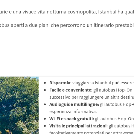
arie e una vivace vita notturna cosmopolita, Istanbul ha qua
utobus aperti a due piani che percorrono un itinerario prestab
Risparmia
: viaggiare a Istanbul può esser
Facile e conveniente:
gli autobus Hop-On H
successivo per raggiungere un'altra desti
Audioguide multilingue:
gli autobus Hop-O
due modi
esperienza informativa.
Wi-Fi e snack gratuiti:
gli autobus Hop-On 
foro di
Visita le principali attrazioni:
gli autobus 
ando le
facoltativamente potenziati per attraversa