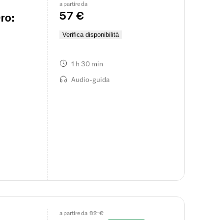
a partire da
57 €
ro:
Verifica disponibilità
1 h 30 min
Audio-guida
a partire da
82 €