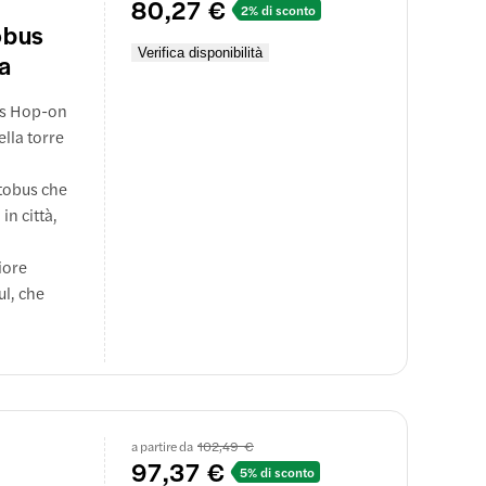
80,27 €
2% di sconto
obus
Verifica disponibilità
ta
ass Hop-on
ella torre
utobus che
in città,
iore
ul, che
rchia.
onumenti
iye, con la
a partire da
102,49 €
97,37 €
5% di sconto