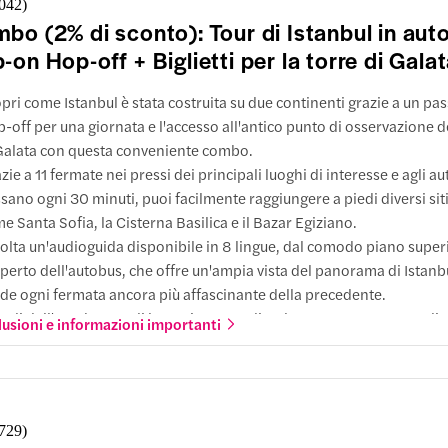
,042
)
ti a piedi
a
bo (2% di sconto): Tour di Istanbul in aut
nza
Sultanahmet
seo Navale
-on Hop-off + Biglietti per la torre di Gala
16:00
e arrivare
pri come Istanbul è stata costruita su due continenti grazie a un p
azioni
-off per una giornata e l'accesso all'antico punto di osservazione d
o Navale
Galata con questa conveniente combo.
di Yıldız
zie a 11 fermate nei pressi dei principali luoghi di interesse e agli a
a
sano ogni 30 minuti, puoi facilmente raggiungere a piedi diversi siti 
lazzo di Beylerbeyi
e Santa Sofia, la Cisterna Basilica e il Bazar Egiziano.
ltanahmet
olta un'audioguida disponibile in 8 lingue, dal comodo piano super
e arrivare
perto dell'autobus, che offre un'ampia vista del panorama di Istanb
e arrivare
azioni
de ogni fermata ancora più affascinante della precedente.
zo di Beylerbeyi
keci
ndi dall'autobus e sali la storica torre di Galata, un tempo punto di
lusioni e informazioni importanti
uto a piedi
ervazione e oggi museo con mostre a rotazione sulla storia della Tu
na di Çamlıca
e arrivare
i con l'ascensore fino alla cima conica della torre e osserva vari m
uti a piedi
la città, come Santa Sofia, il Palazzo Topkapı e la Moschea Suleyman
minönü
penda cornice del Bosforo.
zar Beşiktaş
,729
)
e arrivare