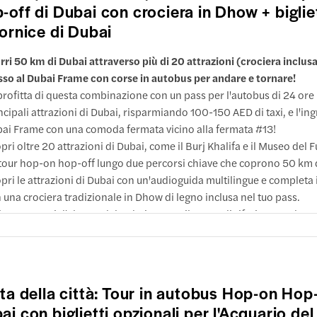
cchio Souk
-off di Dubai con crociera in Dhow + biglie
dei profumi
a
ti a piedi
nza
Centro
cornice di Dubai
e arrivare
rciale Wafi
azioni
ubai Creek
rri 50 km di Dubai attraverso più di 20 attrazioni (crociera inclusa
7:00
io Souk
sso al Dubai Frame con corse in autobus per andare e tornare!
e arrivare
uti a piedi
rofitta di questa combinazione con un pass per l'autobus di 24 ore 
azione
 di Meena
ncipali attrazioni di Dubai, risparmiando 100-150 AED di taxi, e l'ing
 Creek
ti a piedi
ai Frame con una comoda fermata vicino alla fermata #13!
ti a piedi
pri oltre 20 attrazioni di Dubai, come il Burj Khalifa e il Museo del 
a
 Shindagha Museum
tour hop-on hop-off lungo due percorsi chiave che coprono 50 km di
aniyas Road
ntro commerciale Wafi
pri le attrazioni di Dubai con un'audioguida multilingue e completa i
e arrivare
 una crociera tradizionale in Dhow di legno inclusa nel tuo pass.
e arrivare
azioni
e arrivare
i a 150 metri d'altezza dal Dubai Frame, il punto di riferimento dorat
azioni
lusioni e informazioni importanti
hindagha Museum
tà, per godere di una vista dall'alto che collega la vecchia e la nuova 
as Road
del profumo
rj Khalifa/Dubai Mall
 ripercorre l'incredibile ascesa della città.
uto a piedi
uto a piedi
raversa l'incredibile ponte di vetro che sovrasta la città, esplora le ga
urair Centre
e arrivare
ersive e guarda lo skyline di Dubai prendere vita grazie alle esposi
k dell'oro e delle spezie
ti a piedi
azioni
ita della città: Tour in autobus Hop-on Hop-
presenti all'interno.
halifa
ai con biglietti opzionali per l'Acquario del
e arrivare
ubai Frame