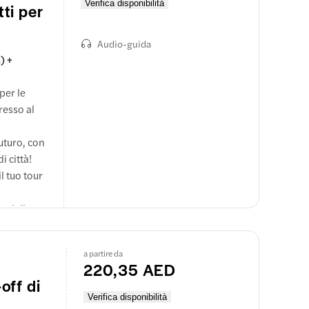
Verifica disponibilità
tti per
Audio-guida
) +
per le
resso al
Futuro, con
 città!
l tuo tour
o della
Dubai e
a partire da
llerie
220,35 AED
zioni 3D e
off di
Verifica disponibilità