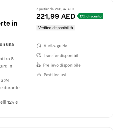
a partire da
268,74 AED
221,99 AED
17% di sconto
rte in
Verifica disponibilità
con una
Audio-guida
Transfer disponibili
i tra 8
Prelievo disponibile
tura in
Pasti inclusi
 a 24
ate durante
elli 124 e
 e uno
lassanti e
rgia.