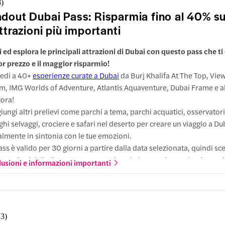
azioni
 del Futuro
8
)
mo autobus: ore 9:00 dalla fermata #1 (Burj Khalifa / Dubai Mall)
dout Dubai Pass: Risparmia fino al 40% su
di Al Fahidi
ti a piedi
imo autobus: ore 17:00 dalla fermata #1 (Burj Khalifa / Dubai Mall)
i Museum
tes Towers
attrazioni più importanti
quenza: ogni 30-40 minuti
uto a piedi
ti a piedi
tappe più popolari: Burj Khalifa, Museo del Futuro, Forte Al Fahidi, 
 ed esplora le principali attrazioni di Dubai con questo pass che ti o
lage
tico Souk d'Arabia
ntemporary Area di Al Seef
or prezzo e il maggior risparmio!
Hop-on Hop-off - Percorso blu
edi a 40+
esperienze curate a Dubai
da Burj Khalifa At The Top, View
mo autobus: alle 9:00 dalla fermata #1 (Burj Khalifa/Dubai Mall)
e arrivare
e arrivare
m, IMG Worlds of Adventure, Atlantis Aquaventure, Dubai Frame e a
imo autobus: alle 17:00 dalla fermata #1 (Burj Khalifa/Dubai Mall)
azioni
azioni
ora!
quenza: ogni 30-40 minuti
o Souq
ef
iungi altri prelievi come parchi a tema, parchi acquatici, osservatori
tappe più popolari: Dubai Marina, Atlantis the Palm, Souk Madinat
uti a piedi
ti a piedi
ghi selvaggi, crociere e safari nel deserto per creare un viaggio a Du
ssauds
age House
di Al Fahidi
almente in sintonia con le tue emozioni.
uti a piedi
ti a piedi
pass è valido per 30 giorni a partire dalla data selezionata, quindi sce
attrazioni dalla lista curata, pagando solo le esperienze che ti emo
lusioni e informazioni importanti
ritage Village
ritage Area di Al Seef (crociera in dhow)
vero.
uista una volta per una tassa, poi evita le lunghe file per i biglietti e
e arrivare
e arrivare
 una comoda prenotazione online per tutte le esperienze a Dubai!
azioni
azione
age Village
ità
13
)
ti a piedi
era in dhow