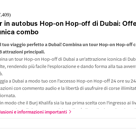
rj Khalifa/Dubai Mall
 di
orto
Pullman
e arrivare
7,409
)
tizzato
azioni
r in autobus Hop-on Hop-off di Dubai: Offe
halifa
unica combo
a
uti a piedi
nza
Fermata
 Mall
il tuo viaggio perfetto a Dubai! Combina un tour Hop-on Hop-off 
autobus
uti a piedi
8 attrazioni principali.
area Zabeel
ina un tour Hop-on Hop-off di Dubai a un'attrazione iconica di Duba
Dubai Mall) alle
seo del Futuro
lte, rendendo più facile l'esplorazione e dando forma alla tua avven
0
à.
e arrivare
ggia a Dubai a modo tuo con l'accesso Hop-on Hop-off 24 ore su 24
a
azioni
razioni con commento audio e la libertà di usufruire di corse illimit
nza
Fermata
 del Futuro
giornata.
autobus
ti a piedi
 in modo che il Burj Khalifa sia la tua prima scelta con l'ingresso ai liv
area Zabeel
 Garden Glow
 per godere di viste panoramiche sullo skyline, display coinvolgenti
Dubai Mall) alle
lusioni e informazioni importanti
ti a piedi
ardo su Dubai dall'edificio più alto.
lora l'Atlantis Aquaventure Waterpark con scivoli da record, fiumi ri
ociera in dhow arabo
esso alla spiaggia per un'intera giornata di divertimento ad alta ene