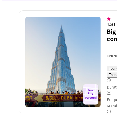
4.5
(
1
Big
con
Percorsi
Tour 
Tour 
Durat
Percorsi
Freq
40 mi