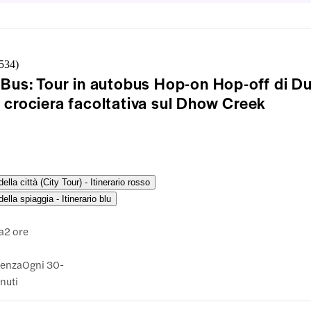
,534
)
 Bus: Tour in autobus Hop-on Hop-off di D
 crociera facoltativa sul Dhow Creek
della città (City Tour) - Itinerario rosso
della spiaggia - Itinerario blu
a
2 ore
uenza
Ogni 30-
nuti