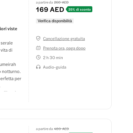
a partire da
260 AED
 con viste
169 AED
35% di sconto
sta su Palm
Verifica disponibilità
 giri in
ori viste
e safari
Cancellazione gratuita
 serale
rsive e
Prenota ora, paga dopo
vita di
 Dubai.
2 h 30 min
i più
 Jumeirah
ce
Audio-guida
o notturno.
perfetta per
istiche e
.
utilizza la
i marini e
e ti trovi
arco.
e che vuoi,
a partire da
480 AED