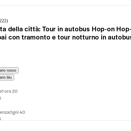
a
nza
Centro
rciale Wafi
,222
)
09:00
ita della città: Tour in autobus Hop-on Hop-
ai con tramonto e tour notturno in autobu
a
nza
Centro
rciale Wafi
7:00
rario rosso
ario blu
a
1 ora 20
a
i
ntro commerciale Wafi
uenza
Ogni 40
e arrivare
i