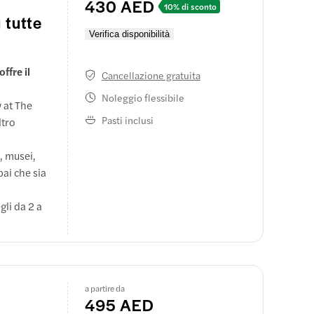
430 AED
10% di sconto
 tutte
Verifica disponibilità
Heritage
ffre il
Cancellazione gratuita
Noleggio flessibile
 at The
Pasti inclusi
ltro
, musei,
, Madame
bai che sia
gli da 2 a
zionano
 risparmia
a partire da
495 AED