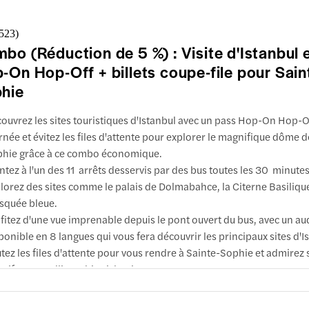
ractions
 Sultanahmet
utes à pied
,523
)
bo (Réduction de 5 %) : Visite d'Istanbul 
e-Sophie
nutes à pied
-On Hop-Off + billets coupe-file pour Sain
hie
minönü
ouvrez les sites touristiques d'Istanbul avec un pass Hop-On Hop-O
ment s'y rendre
rnée et évitez les files d'attente pour explorer le magnifique dôme d
ractions
hie grâce à ce combo économique.
önü
tez à l'un des 11 arrêts desservis par des bus toutes les 30 minutes
utes à pied
lorez des sites comme le palais de Dolmabahce, la Citerne Basilique
de Galata
quée bleue.
utes à pied
fitez d'une vue imprenable depuis le pont ouvert du bus, avec un a
ponible en 8 langues qui vous fera découvrir les principaux sites d'I
raköy
tez les files d'attente pour vous rendre à Sainte-Sophie et admire
sif et ses calligraphies islamiques.
ment s'y rendre
lusions et infos importantes
ssez-vous surprendre par les minarets imposants, les mosaïques do
ractions
iers de marbre de Sainte-Sophie, mélange de grandeur byzantine et
köy