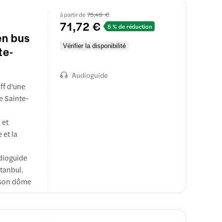
à partir de
75,49 €
71,72 €
5 % de réduction
en bus
Vérifier la disponibilité
te-
Audioguide
ff d'une
e Sainte-
 et
 et la
udioguide
stanbul.
z son dôme
rées et les