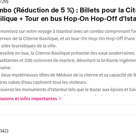
,729
)
de l'horloge de Dolmabahçe
er
bo (Réduction de 5 %) : Billets pour la Ci
utes à pied
t
Sultanahmet
ilique + Tour en bus Hop-On Hop-Off d'Ist
00
sée naval
nomisez sur votre voyage à Istanbul avec un combo comprenant l'a
aire
ment s'y rendre
ervoir de la Citerne Basilique, et un tour-On Hop-On Hop-Off d'une
ractions
 sites touristiques de la ville.
 naval
essible en bus, la Citerne Basilique présente des eaux souterraines
ıldız
uiétantes et 336 colonnes de marbre, dévoilant la brillante ingénier
aine.
ltanahmet
lais de Beylerbeyi
 deux mystérieuses têtes de Méduse de la citerne et sa capacité de
res cubes d'eau captivent tous les visiteurs.
ment s'y rendre
ment s'y rendre
ouvrez les monuments d'Istanbul tels que le Bazar aux épices et Sai
ractions
keci
hie, en montant et descendant à l'un des 11 arrêts à bord de bus cir
lusions et infos importantes
s de Beylerbeyi
tes les 30 minutes.
ute à pied
ment s'y rendre
nez place sur le pont ouvert pour bénéficier d'une vue parfaite sur la 
ne de Çamlıca
dis que des audioguides multilingues vous plongent dans son histoi
nutes à pied
minönü
,042
)
zar de Beşiktaş
ment s'y rendre