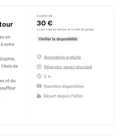
à partir de
30 €
etour
Le prix varie en fonction de la taille du groupe
res en
Vérifier la disponibilité
 à votre
Annulation gratuite
-Sophie,
l'Asie de
Réservez, payez plus tard
2 h
es et du
Navettes disponibles
chauffeur
Départ depuis l'hôtel
aisse
ue