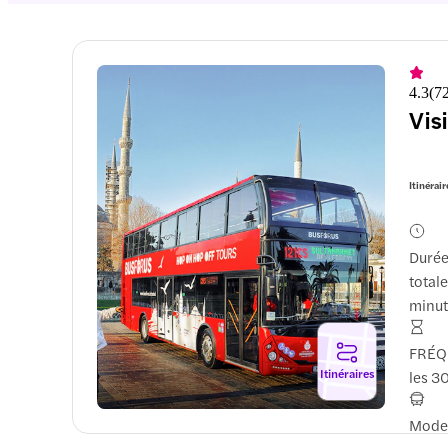
4.3
(
7
Vis
Itinérair
Duré
totale
minut
FRÉQ
Itinéraires
les 3
Mode