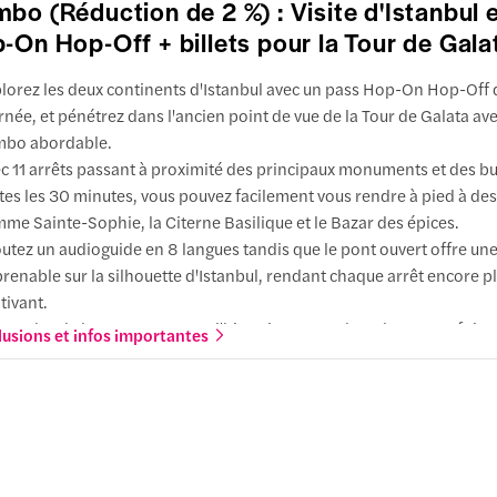
bo (Réduction de 2 %) : Visite d'Istanbul 
-On Hop-Off + billets pour la Tour de Gala
ment s'y rendre
lat et Fener
ractions
lorez les deux continents d'Istanbul avec un pass Hop-On Hop-Off 
ment s'y rendre
 de Beşiktaş
rnée, et pénétrez dans l'ancien point de vue de la Tour de Galata ave
utes à pied
mbo abordable.
 mosquée Eyüp Sultan
lée de Barbaros Hayrettin Paşa
c 11 arrêts passant à proximité des principaux monuments et des bu
utes à pied
ment s'y rendre
tes les 30 minutes, vous pouvez facilement vous rendre à pied à des
me Sainte-Sophie, la Citerne Basilique et le Bazar des épices.
ace Taksim
line Pierre Loti
utez un audioguide en 8 langues tandis que le pont ouvert offre un
ment s'y rendre
renable sur la silhouette d'Istanbul, rendant chaque arrêt encore p
ment s'y rendre
ractions
tivant.
 Taksim
cendez du bus et montez sur l'historique Tour de Galata, autrefois 
lusions et infos importantes
niaturk
ute à pied
t et aujourd'hui musée avec des expositions tournantes sur l'histoir
 Istiklal
nez l'ascenseur jusqu'au sommet conique de la tour et repérez des
ment s'y rendre
utes à pied
uments tels que Sainte-Sophie, le Palais Topkapi et la mosquée d
adrés par le Bosphore.
sée Rahmi M. Koc
tous les arrêts
işhane
ment s'y rendre