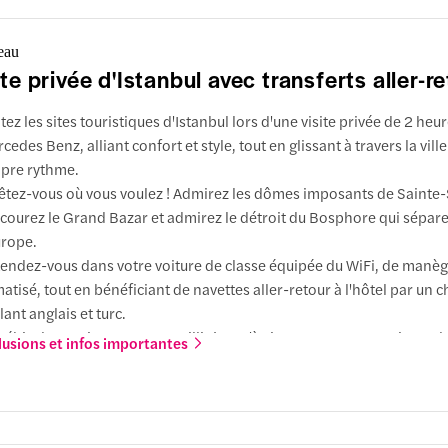
port
Bus
tisé
eau
er
ite privée d'Istanbul avec transferts aller-r
t
Sultanahmet
00
itez les sites touristiques d'Istanbul lors d'une visite privée de 2 heu
cedes Benz, alliant confort et style, tout en glissant à travers la ville
er
pre rythme.
t
Sultanahmet
êtez-vous où vous voulez ! Admirez les dômes imposants de Sainte
00
courez le Grand Bazar et admirez le détroit du Bosphore qui sépare 
urope.
aire
endez-vous dans votre voiture de classe équipée du WiFi, de manèg
matisé, tout en bénéficiant de navettes aller-retour à l'hôtel par un 
lant anglais et turc.
véhicule spacieux peut accueillir jusqu'à six personnes, ce qui vous l
lusions et infos importantes
fisamment d'espace pour vous asseoir et regarder l'ambiance uniq
ltanahmet
stanbul se dérouler devant vous.
ment s'y rendre