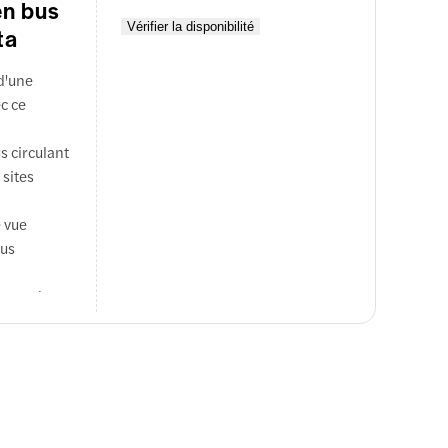
en bus
Vérifier la disponibilité
ta
d'une
c ce
s circulant
 sites
e vue
lus
poste de
e turque.
e Soliman,