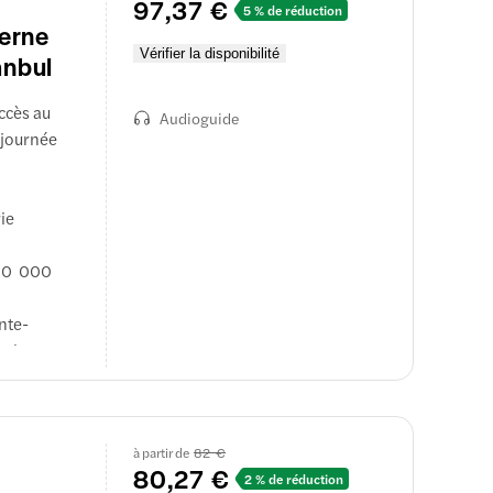
97,37 €
5 % de réduction
terne
Vérifier la disponibilité
anbul
ccès au
Audioguide
 journée
ie
 80 000
nte-
culant
ville,
re.
à partir de
82 €
80,27 €
2 % de réduction