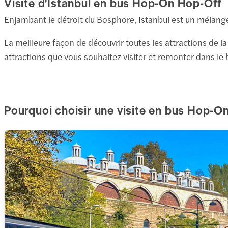
Visite d'Istanbul en bus Hop-On Hop-Off
Com
9. Te
Enjambant le détroit du Bosphore, Istanbul est un mélange 
2 att
Com
Şişha
La meilleure façon de découvrir toutes les attractions de l
1 min
Voir 
attractions que vous souhaitez visiter et remonter dans le b
Musée
10. E
2 min
Com
11. M
Pourquoi choisir une visite en bus Hop-On
11. S
Com
2 att
Com
March
10 mi
12. C
Mosq
10 mi
Com
Découv
façon
13. S
Déc