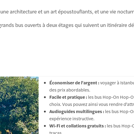
 une architecture et un art époustouflants, et une vie noct
de grands bus ouverts à deux étages qui suivent un itinéraire
Économiser de l'argent :
voyager à Istanbu
des prix abordables.
Facile et pratique :
les bus Hop-On Hop-Off
choix. Vous pouvez ainsi vous rendre d'attr
Audioguides multilingues :
les bus Hop-On
illet, deux
expérience instructive.
Wi-Fi et collations gratuits :
les bus Hop-O
étroit du
tracas.