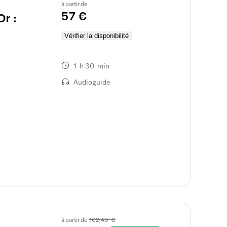
à partir de
57 €
r :
Vérifier la disponibilité
1 h 30 min
Audioguide
à partir de
102,49 €