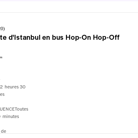
20
)
ite d'Istanbul en bus Hop-On Hop-Off
es
e
2 heures 30
es
UENCE
Toutes
0 minutes
 de