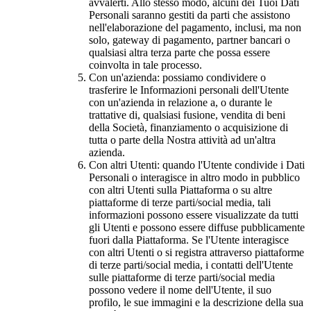
avvalerti. Allo stesso modo, alcuni dei Tuoi Dati
Personali saranno gestiti da parti che assistono
nell'elaborazione del pagamento, inclusi, ma non
solo, gateway di pagamento, partner bancari o
qualsiasi altra terza parte che possa essere
coinvolta in tale processo.
Con un'azienda: possiamo condividere o
trasferire le Informazioni personali dell'Utente
con un'azienda in relazione a, o durante le
trattative di, qualsiasi fusione, vendita di beni
della Società, finanziamento o acquisizione di
tutta o parte della Nostra attività ad un'altra
azienda.
Con altri Utenti: quando l'Utente condivide i Dati
Personali o interagisce in altro modo in pubblico
con altri Utenti sulla Piattaforma o su altre
piattaforme di terze parti/social media, tali
informazioni possono essere visualizzate da tutti
gli Utenti e possono essere diffuse pubblicamente
fuori dalla Piattaforma. Se l'Utente interagisce
con altri Utenti o si registra attraverso piattaforme
di terze parti/social media, i contatti dell'Utente
sulle piattaforme di terze parti/social media
possono vedere il nome dell'Utente, il suo
profilo, le sue immagini e la descrizione della sua