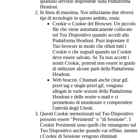
qualsiasi servizio disponibile sulla Piattaforma
Headout.
In linea di massima, Noi utilizziamo due diversi
tipi di tecnologie in questo ambito, ossia:
Cookie o Cookie del Browser. Un piccolo
file che viene automaticamente collocato
sul Tuo Dispositivo quando accedi alla
Piattaforma Headout. Puoi impostare il
Tuo browser in modo che rifiuti tutti i
Cookie o che segnali quando un Cookie
deve essere salvato. Se Tu non accetti i
nostri Cookie, potresti non essere in grado
di utilizzare alcune parti della Piattaforma
Headout.
Web beacon. Chiamati anche clear gif,
pixel tag e single-pixel gif, vengono
allegati in varie sezioni della Piattaforma
Headout e delle nostre e-mail e ci
permettono di monitorare e comprendere
l'attività degli Utenti.
Questi Cookie memorizzati sul Tuo Dispositivo
possono essere "Persistenti" o "di Sessione". I
Cookie Persistenti sono quelli che rimangono sul
Tuo Dispositivo anche quando vai offline, mentre
i Cookie di Sessione vengono eliminati