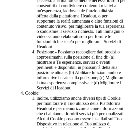
l'accesso alla tua fotocamera è necessario solo per
consentirti di condividere contenuti relativi a
un'esperienza, laddove tale funzionalità sia
offerta dalla piattaforma Headout, o per
supportare la realtà aumentata o altre funzioni di
contenuto visivo, per migliorare la tua esperienza
o soddisfare il servizio richiesto. Tali immagini o
video saranno elaborati solo per fornire le
funzioni richieste e/o per migliorare i Servizi di
Headout.
Posizione - Possiamo raccogliere dati precisi o
approssimativi sulla posizione al fine di: (a)
mostrare a Te esperienze, servizi o eventi
pertinenti e disponibili in prossimità della sua
posizione attuale; (b) Abilitare funzioni audio e
informative basate sulla posizione; (c) Migliorare
la tua esperienza complessiva e (d) Migliorare i
Servizi di Headout.
Cookie:
inoltre, utilizziamo anche diversi tipi di Cookie
per monitorare il Tuo utilizzo della Piattaforma
Headout e per memorizzare alcune informazioni
che ci aiutano a fornirti servizi più personalizzati.
Alcuni Cookie possono essere installati sul Tuo
Dispositivo in relazione al Tuo utilizzo di