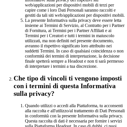
web/applicazioni per dispositivi mobili di terzi per
capire come i loro Dati Personali saranno raccolti e
gestiti da tali siti web/applicazioni per dispositivi mobili.
La presente Informativa sulla privacy deve essere letta
insieme ai Termini di Servizio, al Contratto per i Partner
di Fornitura, ai Termini per i Partner Affiliati e ai
Termini per i Creatori e tutti i termini in maiuscolo
utilizzati, ma non definiti nel presente documento,
avranno il rispettivo significato loro attribuito nei
suddetti Termini. In caso di qualsiasi coincidenza o non
conformità dei termini di interpretazione, la decisione
finale spetterà sempre a Headout e non ti sarà permesso
di interpretare i termini a tua discrezione.
Che tipo di vincoli ti vengono imposti
con i termini di questa Informativa
sulla privacy?
Quando utilizzi o accedi alla Piattaforma, tu acconsenti
alla raccolta e all'utilizzo/al trattamento di Dati Personali
in conformità con la presente Informativa sulla privacy.
Questa raccolta di dati è necessaria per fornire i servizi
sulla Piattaforma Headout. In caso di dubbi, ci puoi