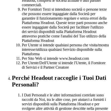
Headout, compresi le società affiliate e altri partner
commerciali.
Per Fornitori Terzi si intendono società o persone terze
che possono essere ingaggiate dalla Società per
garantire il funzionamento regolare e senza errori della
Piattaforma Headout. Queste terze parti possono anche
essere ingaggiate dalla Società per facilitare l'utilizzo
dei servizi disponibili sulla Piattaforma Headout
attraverso pratiche come l'analisi del Tuo utilizzo della
Piattaforma Headout
Per Utente si intende qualsiasi persona che visita/mostra
interesse/utilizza qualsiasi Servizio disponibile sulla
Piattaforma
Per Sito Web si intende www.headout.com
Per Utente/Dell'Utente si intende l'Utente, il Fornitore
di Servizi e il Partner Creatore
Perché Headout raccoglie i Tuoi Dati
Personali?
I Dati Personali e le altre informazioni correlate sono
raccolti da Noi, tra le altre cose, per aiutarci a fornirti i
servizi disponibili sulla Piattaforma Headout e per
svolgere altre attività di gestione descritte nella presente