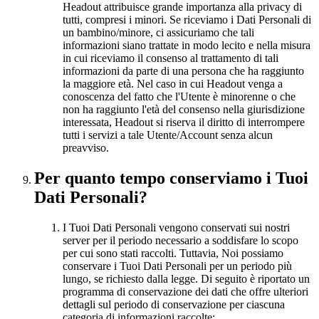
Headout attribuisce grande importanza alla privacy di
tutti, compresi i minori. Se riceviamo i Dati Personali di
un bambino/minore, ci assicuriamo che tali
informazioni siano trattate in modo lecito e nella misura
in cui riceviamo il consenso al trattamento di tali
informazioni da parte di una persona che ha raggiunto
la maggiore età. Nel caso in cui Headout venga a
conoscenza del fatto che l'Utente è minorenne o che
non ha raggiunto l'età del consenso nella giurisdizione
interessata, Headout si riserva il diritto di interrompere
tutti i servizi a tale Utente/Account senza alcun
preavviso.
Per quanto tempo conserviamo i Tuoi
Dati Personali?
I Tuoi Dati Personali vengono conservati sui nostri
server per il periodo necessario a soddisfare lo scopo
per cui sono stati raccolti. Tuttavia, Noi possiamo
conservare i Tuoi Dati Personali per un periodo più
lungo, se richiesto dalla legge. Di seguito è riportato un
programma di conservazione dei dati che offre ulteriori
dettagli sul periodo di conservazione per ciascuna
categoria di informazioni raccolte: