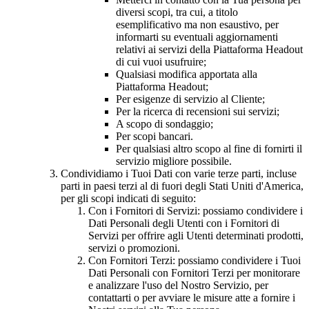
diversi scopi, tra cui, a titolo
esemplificativo ma non esaustivo, per
informarti su eventuali aggiornamenti
relativi ai servizi della Piattaforma Headout
di cui vuoi usufruire;
Qualsiasi modifica apportata alla
Piattaforma Headout;
Per esigenze di servizio al Cliente;
Per la ricerca di recensioni sui servizi;
A scopo di sondaggio;
Per scopi bancari.
Per qualsiasi altro scopo al fine di fornirti il
servizio migliore possibile.
Condividiamo i Tuoi Dati con varie terze parti, incluse
parti in paesi terzi al di fuori degli Stati Uniti d'America,
per gli scopi indicati di seguito:
Con i Fornitori di Servizi: possiamo condividere i
Dati Personali degli Utenti con i Fornitori di
Servizi per offrire agli Utenti determinati prodotti,
servizi o promozioni.
Con Fornitori Terzi: possiamo condividere i Tuoi
Dati Personali con Fornitori Terzi per monitorare
e analizzare l'uso del Nostro Servizio, per
contattarti o per avviare le misure atte a fornire i