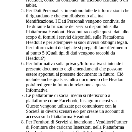
tablet.
Per Dati Personali si intendono tutte le informazioni che
ti riguardano e che contribuiscono alla tua
identificazione. I Dati Personali vengono condivisi da
Te durante la fruizione dei servizi disponibili sulla
Piattaforma Headout. Headout raccoglie questi dati allo
scopo di fornirti i servizi disponibili sulla Piattaforma
Headout e per adempiere ai suoi diversi obblighi legali.
Per informazioni dettagliate si prega di fare riferimento
al punto 5 (Quali tipi di dati vengono raccolti da
Headout?).
Per Informativa sulla privacy/Informativa si intende il
presente documento e gli emendamenti che possono
essere apportati al presente documento in futuro. Ciò
include anche qualsiasi altro documento che Headout
potrà redigere in futuro in relazione a questa
Informativa.
Le piattaforme di social media si riferiscono a
piattaforme come Facebook, Instagram e così via.
Queste vengono utilizzate per comunicare con la
Società in diversi scenari e/o per creare un account di
accesso sulla Piattaforma Headout.
Per Fornitori di Servizi si intendono i Venditori/Partner
di Fornitura che caricano Inserzioni nella Piattaforma