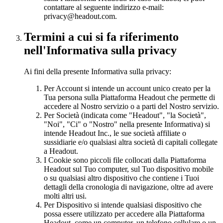
contattare al seguente indirizzo e-mail:
privacy@headout.com.
Termini a cui si fa riferimento
nell'Informativa sulla privacy
Ai fini della presente Informativa sulla privacy:
Per Account si intende un account unico creato per la
Tua persona sulla Piattaforma Headout che permette di
accedere al Nostro servizio o a parti del Nostro servizio.
Per Società (indicata come "Headout", "la Società",
"Noi", "Ci" o "Nostro" nella presente Informativa) si
intende Headout Inc., le sue società affiliate o
sussidiarie e/o qualsiasi altra società di capitali collegate
a Headout.
I Cookie sono piccoli file collocati dalla Piattaforma
Headout sul Tuo computer, sul Tuo dispositivo mobile
o su qualsiasi altro dispositivo che contiene i Tuoi
dettagli della cronologia di navigazione, oltre ad avere
molti altri usi.
Per Dispositivo si intende qualsiasi dispositivo che
possa essere utilizzato per accedere alla Piattaforma
Headout, come un computer, un telefono cellulare o un