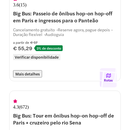
3.6
(
15
)
Big Bus: Passeio de ônibus hop-on hop-off
em Paris e ingressos para o Panteão
Cancelamento gratuito
Reserve agora, pague depois
Duração flexível
Audioguia
a partir de
€ 57
€ 55,29
3% de desconto
Verificar disponibilidade
Mais detalhes
Rotas
4.3
(
672
)
Big Bus: Tour em ônibus hop-on hop-off de
Paris + cruzeiro pelo rio Sena