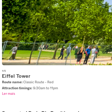
1
/
5
Eiffel Tower
Route name:
Classic Route - Red
Attraction timings:
9:30am to 11pm
Ler mais