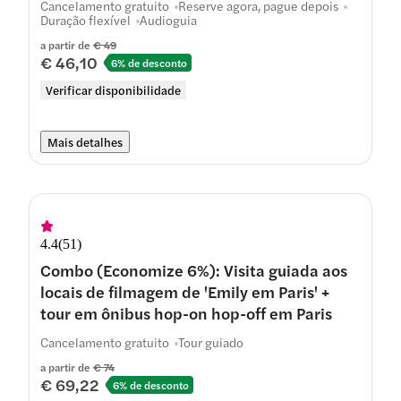
Cancelamento gratuito
Reserve agora, pague depois
Duração flexível
Audioguia
a partir de
€ 49
€ 46,10
6% de desconto
Verificar disponibilidade
Mais detalhes
4.4
(
51
)
Combo (Economize 6%): Visita guiada aos
locais de filmagem de 'Emily em Paris' +
tour em ônibus hop-on hop-off em Paris
Cancelamento gratuito
Tour guiado
a partir de
€ 74
€ 69,22
6% de desconto