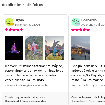
de clientes satisfeitos
Bryan
Leonardo
Espanha
Jul, 2026
Argentina
Jul, 2
Incrível! Um mundo totalmente mágico,
Chegue com 15 ou 20 
especialmente o show de iluminação do
antecedência e tenha 
+
4
more
castelo. Isso me deu arrepios várias
cada atração. Depois, a
vezes, tudo foi muito lindo
resto. É muito mágico
Ver a avaliação original em Espanhol
Ver a avaliação original em
Combo: ingresso de 1 dia para a
Combo: ingresso de 1 dia 
Disneyland® Paris + passeio de
Disneyland® Paris + passe
ônibus hop-on hop-off em Paris
ônibus hop-on hop-off em