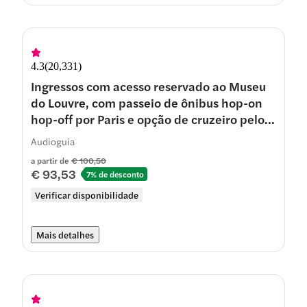
4.3
(
20,331
)
Ingressos com acesso reservado ao Museu
do Louvre, com passeio de ônibus hop-on
hop-off por Paris e opção de cruzeiro pelo
rio Sena
Audioguia
a partir de
€ 100,50
€ 93,53
7% de desconto
Verificar disponibilidade
Mais detalhes