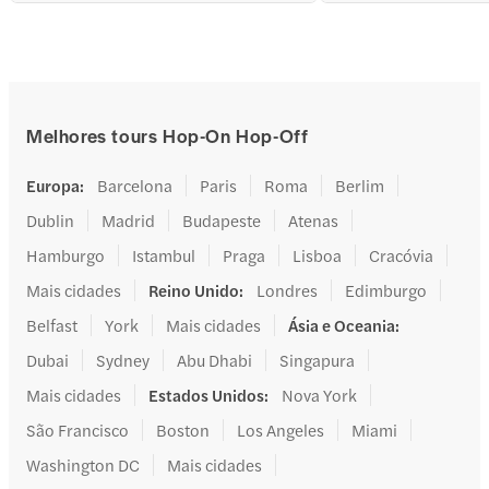
Melhores tours Hop-On Hop-Off
Europa
:
Barcelona
Paris
Roma
Berlim
Dublin
Madrid
Budapeste
Atenas
Hamburgo
Istambul
Praga
Lisboa
Cracóvia
Mais cidades
Reino Unido
:
Londres
Edimburgo
Belfast
York
Mais cidades
Ásia e Oceania
:
Dubai
Sydney
Abu Dhabi
Singapura
Mais cidades
Estados Unidos
:
Nova York
São Francisco
Boston
Los Angeles
Miami
Washington DC
Mais cidades