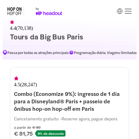
4.4
(
70,138
)
Tours da Big Bus Paris
Passa por todas as atrações principais
Programação diária. Viagens ilimitadas
4.5
(
28,247
)
Combo (Economize 9%): ingresso de 1 dia
para a Disneyland® Paris + passeio de
ônibus hop-on hop-off em Paris
Cancelamento gratuito
Reserve agora, pague depois
a partir de
€ 90
€ 81,75
9% de desconto