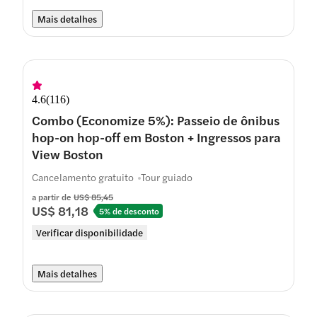
Mais detalhes
4.6
(
116
)
Combo (Economize 5%): Passeio de ônibus
hop-on hop-off em Boston + Ingressos para
View Boston
Cancelamento gratuito
Tour guiado
a partir de
US$ 85,45
US$ 81,18
5% de desconto
Verificar disponibilidade
Mais detalhes