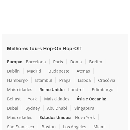
Melhores tours Hop-On Hop-Off
Europa
:
Barcelona
Paris
Roma
Berlim
Dublin
Madrid
Budapeste
Atenas
Hamburgo
Istambul
Praga
Lisboa
Cracóvia
Mais cidades
Reino Unido
:
Londres
Edimburgo
Belfast
York
Mais cidades
Ásia e Oceania
:
Dubai
Sydney
Abu Dhabi
Singapura
Mais cidades
Estados Unidos
:
Nova York
São Francisco
Boston
Los Angeles
Miami