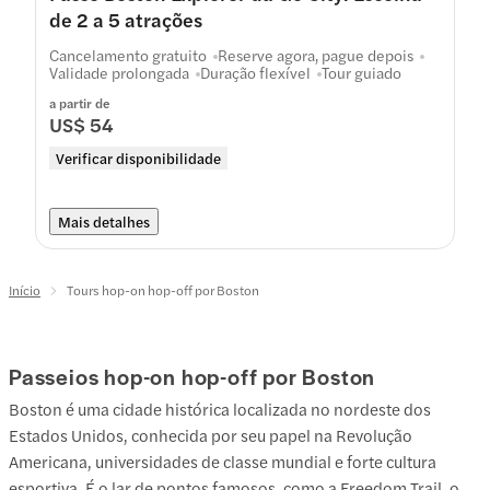
de 2 a 5 atrações
Cancelamento gratuito
Reserve agora, pague depois
Validade prolongada
Duração flexível
Tour guiado
a partir de
US$ 54
Verificar disponibilidade
Mais detalhes
Início
Tours hop-on hop-off por Boston
Passeios hop-on hop-off por Boston
Boston é uma cidade histórica localizada no nordeste dos
Estados Unidos, conhecida por seu papel na Revolução
Americana, universidades de classe mundial e forte cultura
esportiva. É o lar de pontos famosos, como a Freedom Trail, o