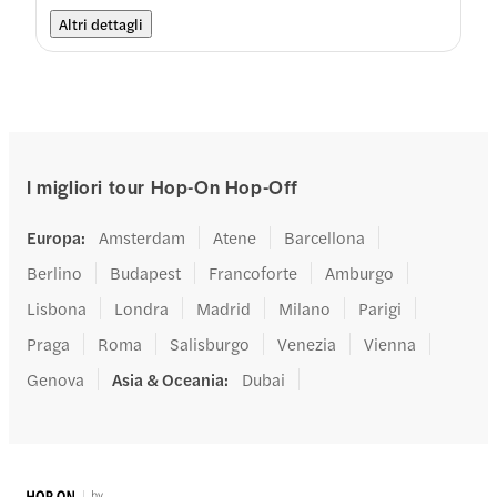
Altri dettagli
I migliori tour Hop-On Hop-Off
Europa
:
Amsterdam
Atene
Barcellona
Berlino
Budapest
Francoforte
Amburgo
Lisbona
Londra
Madrid
Milano
Parigi
Praga
Roma
Salisburgo
Venezia
Vienna
Genova
Asia & Oceania
:
Dubai