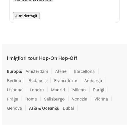
Altri dettagli
I migliori tour Hop-On Hop-Off
Europa
:
Amsterdam
Atene
Barcellona
Berlino
Budapest
Francoforte
Amburgo
Lisbona
Londra
Madrid
Milano
Parigi
Praga
Roma
Salisburgo
Venezia
Vienna
Genova
Asia & Oceania
:
Dubai