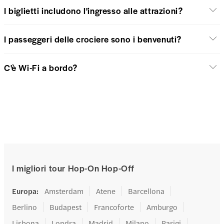
I biglietti includono l'ingresso alle attrazioni?
I passeggeri delle crociere sono i benvenuti?
C'è Wi-Fi a bordo?
I migliori tour Hop-On Hop-Off
Europa
:
Amsterdam
Atene
Barcellona
Berlino
Budapest
Francoforte
Amburgo
Lisbona
Londra
Madrid
Milano
Parigi