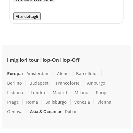
Altri dettagli
I migliori tour Hop-On Hop-Off
Europa
:
Amsterdam
Atene
Barcellona
Berlino
Budapest
Francoforte
Amburgo
Lisbona
Londra
Madrid
Milano
Parigi
Praga
Roma
Salisburgo
Venezia
Vienna
Genova
Asia & Oceania
:
Dubai