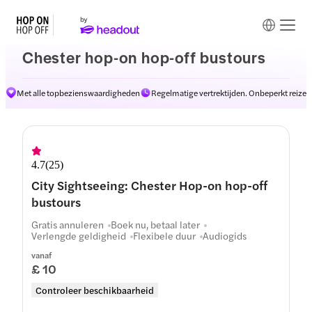
Chester hop-on hop-off bustours
Met alle topbezienswaardigheden
Regelmatige vertrektijden. Onbeperkt reizen
4.7
(
25
)
City Sightseeing: Chester Hop-on hop-off
bustours
Gratis annuleren
Boek nu, betaal later
Verlengde geldigheid
Flexibele duur
Audiogids
vanaf
£ 10
Controleer beschikbaarheid