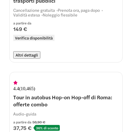
trasporti pubblici
Cancellazione gratuita
Prenota ora, paga dopo
Validità estesa
Noleggio flessibile
a partire da
149 €
Verifica disponibilità
Altri dettagli
4.4
(
10,465
)
Tour in autobus Hop-on Hop-off di Roma:
offerte combo
Audio-guida
a partire da
58,90 €
37,75 €
36% di sconto