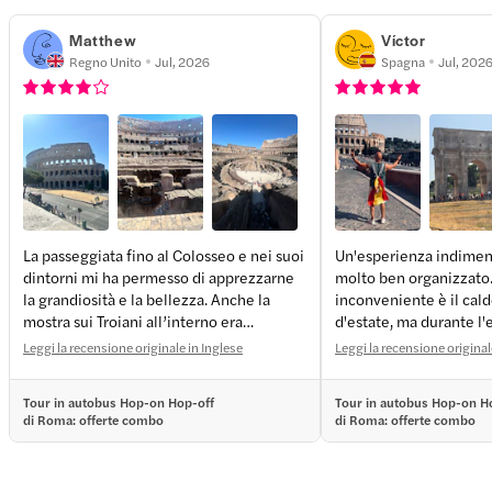
Matthew
Víctor
Regno Unito
Jul, 2026
Spagna
Jul, 202
La passeggiata fino al Colosseo e nei suoi
Un'esperienza indiment
dintorni mi ha permesso di apprezzarne
molto ben organizzato.
+
1
more
la grandiosità e la bellezza. Anche la
inconveniente è il cal
mostra sui Troiani all’interno era
d'estate, ma durante l'
fantastica. Una volta entrati, la
possibile rinfrescarsi 
Leggi la recensione originale in Inglese
Leggi la recensione origina
complessità del sito ha messo in luce
aree apposite. Sono mo
quanto fosse straordinaria l’antica Roma.
Tour in autobus Hop-on Hop-off
Tour in autobus Hop-on H
di Roma: offerte combo
di Roma: offerte combo