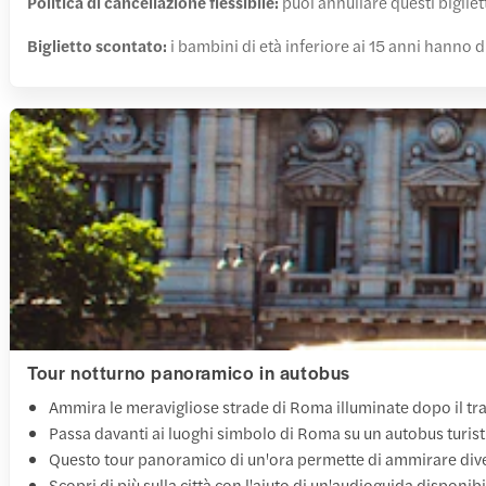
Politica di cancellazione flessibile:
puoi annullare questi bigliet
Biglietto scontato:
i bambini di età inferiore ai 15 anni hanno di
Tour notturno panoramico in autobus
Ammira le meravigliose strade di Roma illuminate dopo il t
Passa davanti ai luoghi simbolo di Roma su un autobus turisti
Questo tour panoramico di un'ora permette di ammirare divers
Scopri di più sulla città con l'aiuto di un'audioguida disponibi