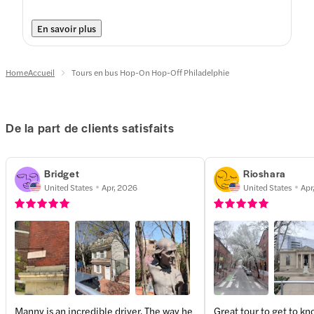
En savoir plus
HomeAccueil
Tours en bus Hop-On Hop-Off Philadelphie
De la part de clients satisfaits
Bridget
Rioshara
United States
Apr, 2026
United States
Apr
Manny is an incredible driver. The way he
Great tour to get to kno