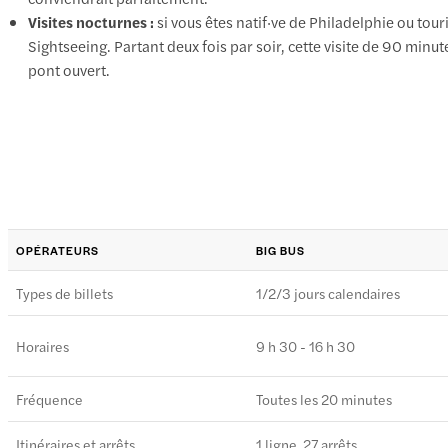
Visites nocturnes :
si vous êtes natif·ve de Philadelphie ou tou
Sightseeing
. Partant deux fois par soir, cette visite de 90 minut
pont ouvert.
OPÉRATEURS
BIG BUS
Types de billets
1/2/3 jours calendaires
Horaires
9 h 30 - 16 h 30
Fréquence
Toutes les 20 minutes
Itinéraires et arrêts
1 ligne, 27 arrêts