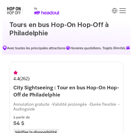
Tours en bus Hop-On Hop-Off à
Philadelphie
Avec toutes les principales attractions
Horaires quotidiens. Trajets illimités
D
Itinéraires
4.4
(
262
)
City Sightseeing : Tour en bus Hop-On Hop-
Off de Philadelphie
Annulation gratuite
Validité prolongée
Durée flexible
Audioguide
à partir de
54 $
Vérifier la disponibilité