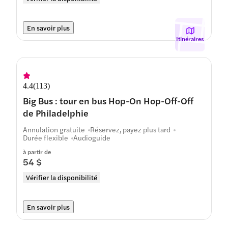
En savoir plus
Itinéraires
4.4
(
113
)
Big Bus : tour en bus Hop-On Hop-Off-Off
de Philadelphie
Annulation gratuite
Réservez, payez plus tard
Durée flexible
Audioguide
à partir de
54 $
Vérifier la disponibilité
En savoir plus