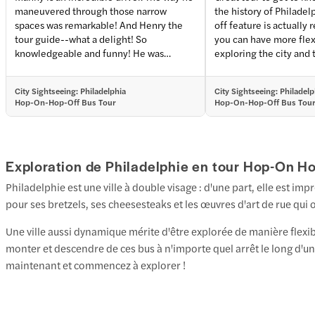
maneuvered through those narrow
the history of Philadel
+
2
more
spaces was remarkable! And Henry the
off feature is actually 
tour guide--what a delight! So
you can have more flexi
knowledgeable and funny! He was
exploring the city and 
awesome. Honest and hilarious at times.
landmarks
Loved it. Highly recommend!!
City Sightseeing: Philadelphia
City Sightseeing: Philadelp
Hop-On-Hop-Off Bus Tour
Hop-On-Hop-Off Bus Tou
Exploration de Philadelphie en tour Hop-On H
Philadelphie est une ville à double visage : d'une part, elle est imp
pour ses bretzels, ses cheesesteaks et les œuvres d'art de rue qui 
Une ville aussi dynamique mérite d'être explorée de manière flexi
monter et descendre de ces bus à n'importe quel arrêt le long d'un 
maintenant et commencez à explorer !