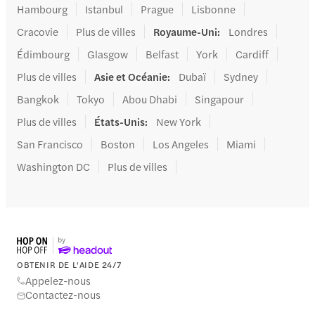
Hambourg
Istanbul
Prague
Lisbonne
Cracovie
Plus de villes
Royaume-Uni
:
Londres
Édimbourg
Glasgow
Belfast
York
Cardiff
Plus de villes
Asie et Océanie
:
Dubaï
Sydney
Bangkok
Tokyo
Abou Dhabi
Singapour
Plus de villes
États-Unis
:
New York
San Francisco
Boston
Los Angeles
Miami
Washington DC
Plus de villes
OBTENIR DE L'AIDE 24/7
Appelez-nous
Contactez-nous