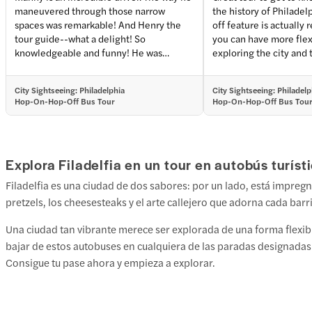
maneuvered through those narrow
the history of Philadel
+
2
more
spaces was remarkable! And Henry the
off feature is actually 
tour guide--what a delight! So
you can have more flexi
knowledgeable and funny! He was
exploring the city and 
awesome. Honest and hilarious at times.
landmarks
Loved it. Highly recommend!!
City Sightseeing: Philadelphia
City Sightseeing: Philadelp
Hop-On-Hop-Off Bus Tour
Hop-On-Hop-Off Bus Tou
Explora Filadelfia en un tour en autobús turíst
Filadelfia es una ciudad de dos sabores: por un lado, está impregna
pretzels, los cheesesteaks y el arte callejero que adorna cada barr
Una ciudad tan vibrante merece ser explorada de una forma flexibl
bajar de estos autobuses en cualquiera de las paradas designadas a
Consigue tu pase ahora y empieza a explorar.