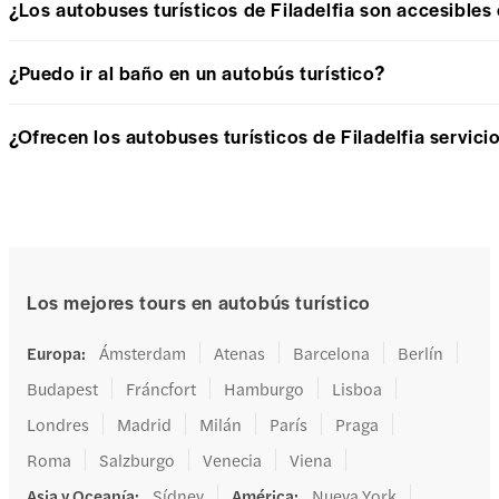
¿Los autobuses turísticos de Filadelfia son accesibles 
¿Puedo ir al baño en un autobús turístico?
¿Ofrecen los autobuses turísticos de Filadelfia servici
Los mejores tours en autobús turístico
Europa
:
Ámsterdam
Atenas
Barcelona
Berlín
Budapest
Fráncfort
Hamburgo
Lisboa
Londres
Madrid
Milán
París
Praga
Roma
Salzburgo
Venecia
Viena
Asia y Oceanía
:
Sídney
América
:
Nueva York