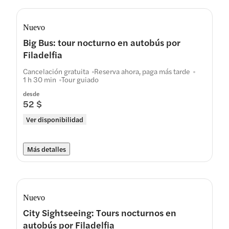
Nuevo
Big Bus: tour nocturno en autobús por
Filadelfia
Cancelación gratuita
Reserva ahora, paga más tarde
1 h 30 min
Tour guiado
desde
52 $
Ver disponibilidad
Más detalles
Nuevo
City Sightseeing: Tours nocturnos en
autobús por Filadelfia