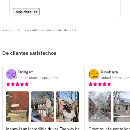
Más detalles
Inicio
Tours en autobús turístico de Filadelfia
De clientes satisfechos
Bridget
Rioshara
United States
Apr., 2026
United States
Apr
Manny is an incredible driver. The way he
Great tour to get to kno