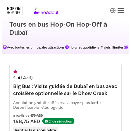
Tours en bus Hop-On Hop-Off à
Dubaï
Avec toutes les principales attractions
Horaires quotidiens. Trajets illimités
D
Itinéraires
4.5
(
1,534
)
Big Bus : Visite guidée de Dubaï en bus avec
croisière optionnelle sur le Dhow Creek
Annulation gratuite
Réservez, payez plus tard
Durée flexible
Audioguide
à partir de
175 AED
148,75 AED
15 % de réduction
Vérifier la disponibilité