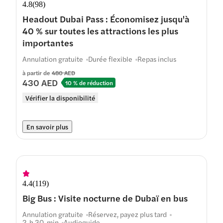
4.8
(
98
)
Headout Dubai Pass : Économisez jusqu'à
40 % sur toutes les attractions les plus
importantes
Annulation gratuite
Durée flexible
Repas inclus
à partir de
480 AED
430 AED
10 % de réduction
Vérifier la disponibilité
En savoir plus
4.4
(
119
)
Big Bus : Visite nocturne de Dubaï en bus
Annulation gratuite
Réservez, payez plus tard
2 h 30 min
Audioguide