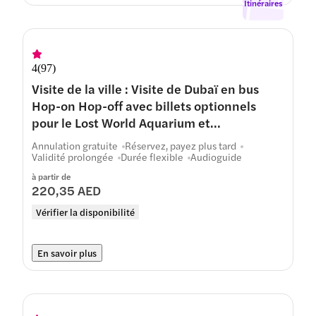
Itinéraires
4
(
97
)
Visite de la ville : Visite de Dubaï en bus
Hop-on Hop-off avec billets optionnels
pour le Lost World Aquarium et
Aquaventure
Annulation gratuite
Réservez, payez plus tard
Validité prolongée
Durée flexible
Audioguide
à partir de
220,35 AED
Vérifier la disponibilité
En savoir plus