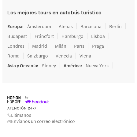
the tickets will be sen
Whats app.
Los mejores tours en autobús turístico
Europa
:
Ámsterdam
Atenas
Barcelona
Berlín
Budapest
Fráncfort
Hamburgo
Lisboa
Londres
Madrid
Milán
París
Praga
Roma
Salzburgo
Venecia
Viena
Asia y Oceanía
:
Sídney
América
:
Nueva York
ATENCIÓN 24/7
Llámanos
Envíanos un correo electrónico