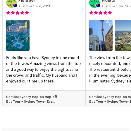
Australia
juin, 2026
Australia
avr., 20
Feels like you have Sydney in one round
The view from the towe
of the tower. Amazing views from the top
nicely decorated, and e
and a good way to enjoy the aights sana
The restaurant should b
the crowd and traffic. My husband and I
in the evening, becaus
enjoyed our time up there.
illuminated Sydney is 
Eve, even when it's not
restaurant in the dome 
Combo: Sydney Hop-on Hop-off
Combo: Sydney Hop-on Ho
you can enjoy a 360° vi
Bus Tour + Sydney Tower Eye
Bus Tour + Sydney Tower E
bird's eye perspective, 
Fast-Track Entry Tickets
Track Entry Tickets
hand and without havin
recommend buying tick
Headout, because in tha
the tower and don't hav