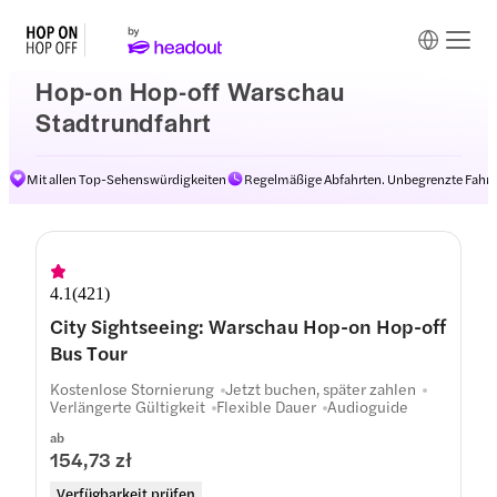
Hop-on Hop-off Warschau
Stadtrundfahrt
Mit allen Top-Sehenswürdigkeiten
Regelmäßige Abfahrten. Unbegrenzte Fahrt
Routen
4.1
(
421
)
City Sightseeing: Warschau Hop-on Hop-off
Bus Tour
Kostenlose Stornierung
Jetzt buchen, später zahlen
Verlängerte Gültigkeit
Flexible Dauer
Audioguide
ab
154,73 zł
Verfügbarkeit prüfen