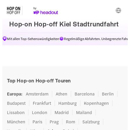
Hop-on Hop-off Kiel Stadtrundfahrt
Mit allen Top-Sehenswürdigkeiten
Regelmäßige Abfahrten. Unbegrenzte Fahrt
Top Hop-on Hop-off Touren
Europa
:
Amsterdam
Athen
Barcelona
Berlin
Budapest
Frankfurt
Hamburg
Kopenhagen
Lissabon
London
Madrid
Mailand
München
Paris
Prag
Rom
Salzburg