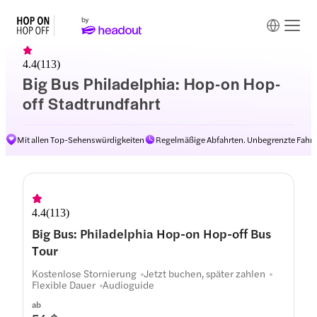
4.4
(
113
)
Big Bus Philadelphia: Hop-on Hop-
off Stadtrundfahrt
Mit allen Top-Sehenswürdigkeiten
Regelmäßige Abfahrten. Unbegrenzte Fahrt
Routen
4.4
(
113
)
Big Bus: Philadelphia Hop-on Hop-off Bus
Tour
Kostenlose Stornierung
Jetzt buchen, später zahlen
Flexible Dauer
Audioguide
ab