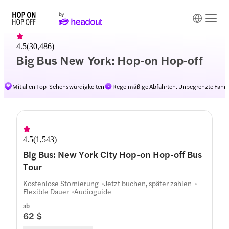
4.5
(
30,486
)
Big Bus New York: Hop-on Hop-off
Mit allen Top-Sehenswürdigkeiten
Regelmäßige Abfahrten. Unbegrenzte Fahrt
Routen
4.5
(
1,543
)
Big Bus: New York City Hop-on Hop-off Bus
Tour
Kostenlose Stornierung
Jetzt buchen, später zahlen
Flexible Dauer
Audioguide
ab
62 $