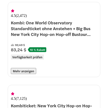
4.5
(
2,472
)
Kombi: One World Observatory
Standardticket ohne Anstehen + Big Bus
New York City Hop-on Hop-off Bustour
(Sonderangebot: 50 % Rabatt für
Kindertickets)
ab
92,49 $
83,24 $
10 % Rabatt
Verfügbarkeit prüfen
Mehr anzeigen
4.5
(
7,125
)
Kombiticket: New York City Hop-on Hop-