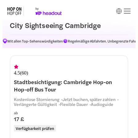
City Sightseeing Cambridge
Mit allen Top-Sehenswürdigkeiten
Regelmäßige Abfahrten. Unbegrenzte Fahrt
Routen
4.5
(
60
)
Stadtbesichtigung: Cambridge Hop-on
Hop-off Bus Tour
Kostenlose Stornierung
Jetzt buchen, später zahlen
Verlängerte Gültigkeit
Flexible Dauer
Audioguide
ab
17 £
Verfügbarkeit prüfen