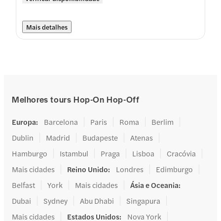
Mais detalhes
Melhores tours Hop-On Hop-Off
Europa
:
Barcelona
Paris
Roma
Berlim
Dublin
Madrid
Budapeste
Atenas
Hamburgo
Istambul
Praga
Lisboa
Cracóvia
Mais cidades
Reino Unido
:
Londres
Edimburgo
Belfast
York
Mais cidades
Ásia e Oceania
:
Dubai
Sydney
Abu Dhabi
Singapura
Mais cidades
Estados Unidos
:
Nova York