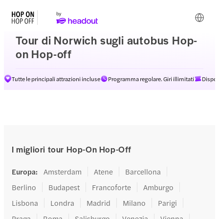
Tour di Norwich sugli autobus Hop-
on Hop-off
Tutte le principali attrazioni incluse
Programma regolare. Giri illimitati
Dispon
I migliori tour Hop-On Hop-Off
Europa
:
Amsterdam
Atene
Barcellona
Berlino
Budapest
Francoforte
Amburgo
Lisbona
Londra
Madrid
Milano
Parigi
Praga
Roma
Salisburgo
Venezia
Vienna