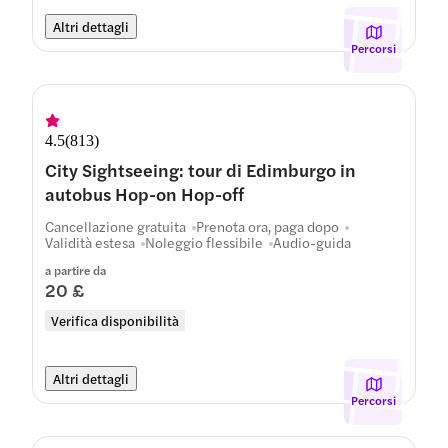
Altri dettagli
Percorsi
4.5
(
813
)
City Sightseeing: tour di Edimburgo in
autobus Hop-on Hop-off
Cancellazione gratuita
Prenota ora, paga dopo
Validità estesa
Noleggio flessibile
Audio-guida
a partire da
20 £
Verifica disponibilità
Altri dettagli
Percorsi