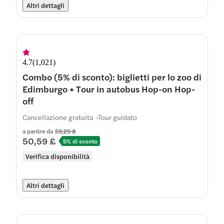
Altri dettagli
4.7
(
1,021
)
Combo (5% di sconto): biglietti per lo zoo di
Edimburgo + Tour in autobus Hop-on Hop-
off
Cancellazione gratuita
Tour guidato
a partire da
53,25 £
50,59 £
5% di sconto
Verifica disponibilità
Altri dettagli