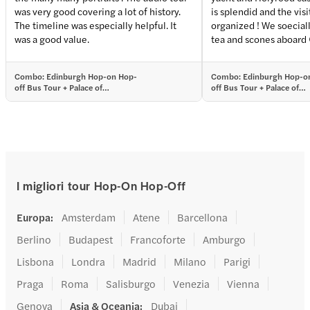
+
3
more
was very good covering a lot of history.
is splendid and the visi
The timeline was especially helpful. It
organized ! We soecial
was a good value.
tea and scones aboard 
about the palace visit ?
among English and Scot
Combo: Edinburgh Hop-on Hop-
Combo: Edinburgh Hop-o
off Bus Tour + Palace of
off Bus Tour + Palace of
Holyroodhouse Tickets
Holyroodhouse Tickets
I migliori tour Hop-On Hop-Off
Europa
:
Amsterdam
Atene
Barcellona
Berlino
Budapest
Francoforte
Amburgo
Lisbona
Londra
Madrid
Milano
Parigi
Praga
Roma
Salisburgo
Venezia
Vienna
Genova
Asia & Oceania
:
Dubai