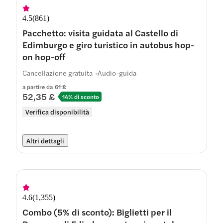
4.5
(
861
)
Pacchetto: visita guidata al Castello di
Edimburgo e giro turistico in autobus hop-
on hop-off
Cancellazione gratuita
Audio-guida
a partire da
61 £
52,35 £
14% di sconto
Verifica disponibilità
Altri dettagli
4.6
(
1,355
)
Combo (5% di sconto): Biglietti per il