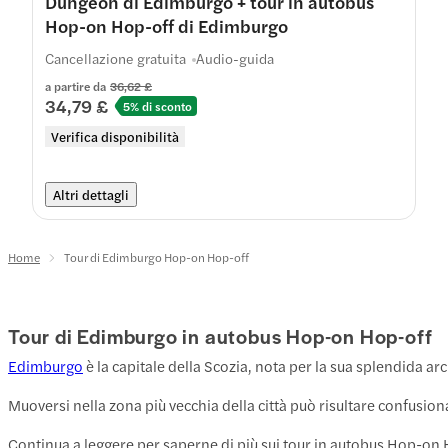
Dungeon di Edimburgo + tour in autobus
Hop-on Hop-off di Edimburgo
Cancellazione gratuita
Audio-guida
a partire da
36,62 £
34,79 £
5% di sconto
Verifica disponibilità
Altri dettagli
Home
Tour di Edimburgo Hop-on Hop-off
Tour di Edimburgo in autobus Hop-on Hop-off
Edimburgo
è la capitale della Scozia, nota per la sua splendida ar
Muoversi nella zona più vecchia della città può risultare confusion
Continua a leggere per saperne di più sui tour in autobus Hop-on