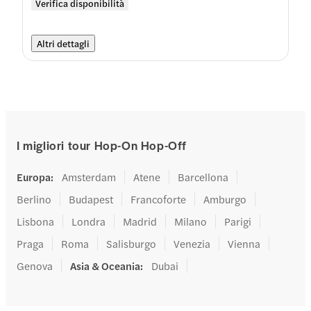
Verifica disponibilità
Altri dettagli
I migliori tour Hop-On Hop-Off
Europa
:
Amsterdam
Atene
Barcellona
Berlino
Budapest
Francoforte
Amburgo
Lisbona
Londra
Madrid
Milano
Parigi
Praga
Roma
Salisburgo
Venezia
Vienna
Genova
Asia & Oceania
:
Dubai