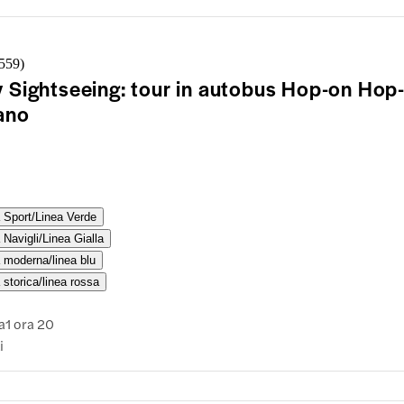
de partono dal Castello Sforzesco, quindi il pass per l'autobus vali
prende anche il tragitto verso il castello. Niente biglietti della metr
iazioni: sali, viaggia e scendi proprio davanti ai cancelli.
,559
)
y Sightseeing: tour in autobus Hop-on Hop-
ano
 Sport/Linea Verde
 Navigli/Linea Gialla
 moderna/linea blu
 storica/linea rossa
a
1 ora 20
i
uenza
Ogni 90