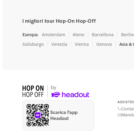
3. Vit
Com
I migliori tour Hop-On Hop-Off
2 attr
CityL
Europa
:
Amsterdam
Atene
Barcellona
Berli
2 minu
Tre To
Salisburgo
Venezia
Vienna
Genova
Asia &
1 min
4. Ca
Com
2 attr
Casa 
Monte
ASSISTE
6 minu
Contat
Scarica l'app
Manda
Headout
5. Mi
Com