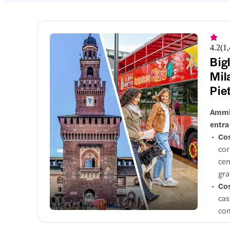
4.2
(
1
Big
Mil
Pie
Ammir
entra
Cos
cor
cen
gra
Cos
cas
con
Per
Inc