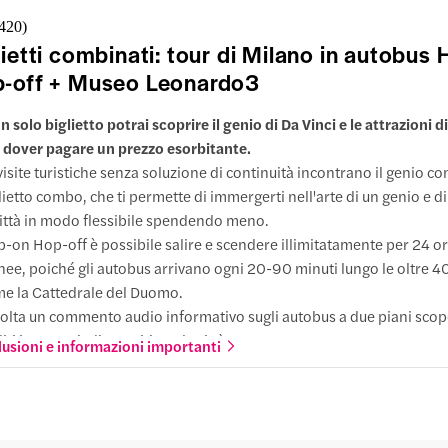
assati nel massimo comfort a bordo con spazio aggiuntivo per le ga
tello
,420
)
agli. Hai con te dei bambini dai 4 agli 11 anni? Un bambino può sali
lietti combinati: tour di Milano in autobus
e arrivare
tuitamente con un adulto pagante.
-off + Museo Leonardo3
azioni
llo Sforzesco
 solo biglietto potrai scoprire il genio di Da Vinci e le attrazioni d
uto a piedi
 dover pagare un prezzo esorbitante.
oteca di Brera
visite turistiche senza soluzione di continuità incontrano il genio c
ti a piedi
lietto combo, che ti permette di immergerti nell'arte di un genio e d
co della Pace
città in modo flessibile spendendo meno.
-on Hop-off è possibile salire e scendere illimitatamente per 24 or
e arrivare
inee, poiché gli autobus arrivano ogni 20-90 minuti lungo le oltre 4
azioni
e la Cattedrale del Duomo.
della Pace
olta un commento audio informativo sugli autobus a due piani scope
o Sempione
ti i tour a piedi gratuiti per la città.
lusioni e informazioni importanti
ti a piedi
sa al Museo Leonardo3 Museum, dedicato al genio del leggendari
 Branca
inci, con i tuoi biglietti Salta la Fila.
ti a piedi
ergiti in una mostra di livello mondiale con oltre 200 macchine e 
erattive in 3D, che mostrano la sua eredità scientifica e artistica.