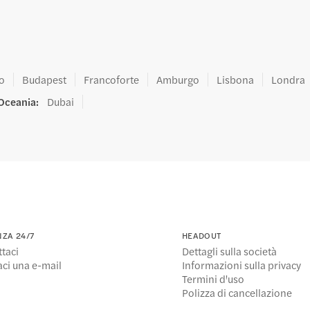
a di città
e arrivare
azioni
ife Shopping District
no
Budapest
Francoforte
Amburgo
Lisbona
Londra
ti a piedi
rri
 Oceania
:
Dubai
uto a piedi
sa Milan
e arrivare
azioni
Milan
 Stella
NZA 24/7
HEADOUT
ti a piedi
taci
Dettagli sulla società
ci una e-mail
Informazioni sulla privacy
Co
Termini d'uso
Polizza di cancellazione
e arrivare