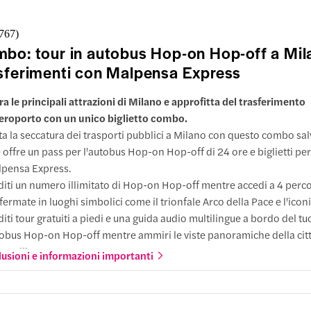
i
,767
)
 di
bo: tour in autobus Hop-on Hop-off a Mil
orto
Pullman
sferimenti con Malpensa Express
tizzato
ra le principali attrazioni di Milano e approfitta del trasferimento
a
aeroporto con un unico biglietto combo.
nza
Castello
ta la seccatura dei trasporti pubblici a Milano con questo combo sal
10:00
 offre un pass per l'autobus Hop-on Hop-off di 24 ore e biglietti per 
pensa Express.
a
iti un numero illimitato di Hop-on Hop-off mentre accedi a 4 percor
nza
Castello
fermate in luoghi simbolici come il trionfale Arco della Pace e l'ic
6:50
iti tour gratuiti a piedi e una guida audio multilingue a bordo del tu
obus Hop-on Hop-off mentre ammiri le viste panoramiche della citt
te all'aperto.
lusioni e informazioni importanti
ggia dall'aeroporto di Malpensa alla Stazione Centrale di Milano in
 biglietti flessibili utilizzabili in qualsiasi momento entro 3 ore dall'
a
tenza selezionato.