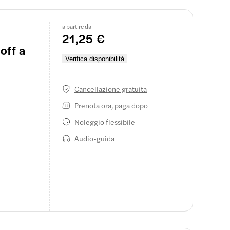
do 24 ore
o, niente
a partire da
21,25 €
off a
Verifica disponibilità
Cancellazione gratuita
Prenota ora, paga dopo
Noleggio flessibile
Audio-guida