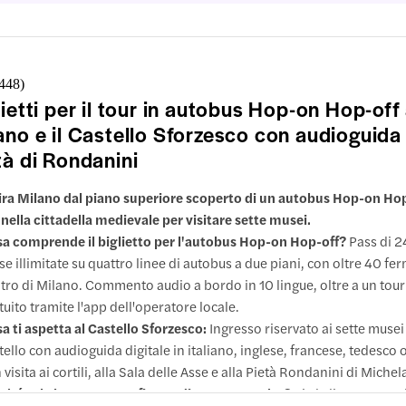
,448
)
lietti per il tour in autobus Hop-on Hop-off
ano e il Castello Sforzesco con audioguida 
tà di Rondanini
a Milano dal piano superiore scoperto di un autobus Hop-on Hop
 nella cittadella medievale per visitare sette musei.
a comprende il biglietto per l'autobus Hop-on Hop-off?
Pass di 2
se illimitate su quattro linee di autobus a due piani, con oltre 40 fe
tro di Milano. Commento audio a bordo in 10 lingue, oltre a un tour
tuito tramite l'app dell'operatore locale.
a ti aspetta al Castello Sforzesco:
Ingresso riservato ai sette musei
tello con audioguida digitale in italiano, inglese, francese, tedesco
 visita ai cortili, alla Sala delle Asse e alla Pietà Rondanini di Miche
ché vale la pena approfittare di questa combo?
Sia la linea rossa 
lusioni e informazioni importanti