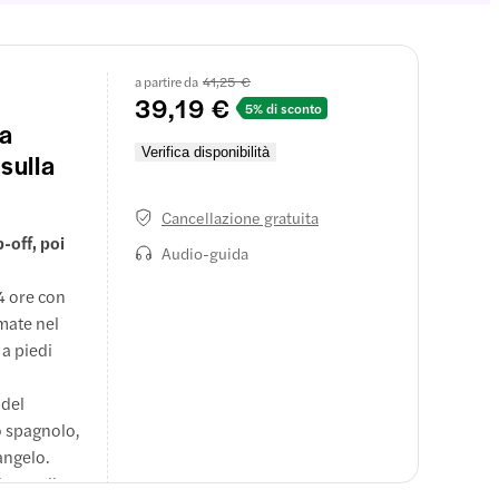
a partire da
41,25 €
39,19 €
5% di sconto
 a
Verifica disponibilità
sulla
Cancellazione gratuita
-off, poi
Audio-guida
4 ore con
rmate nel
 a piedi
 del
 o spagnolo,
langelo.
che quella