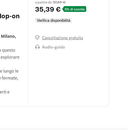
a partire da
37,25 €
mbe e per i
35,39 €
5% di sconto
re a bordo
 Hop-on
Verifica disponibilità
i Milano,
Cancellazione gratuita
Audio-guida
on questo
i esplorare
e lungo le
0 fermate,
rti e
o Leonardo
invenzioni