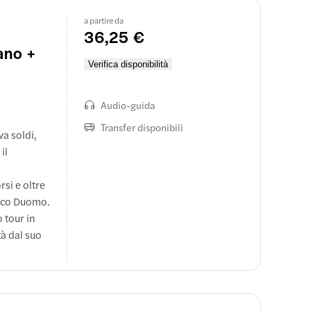
a partire da
36,25 €
ano +
Verifica disponibilità
Audio-guida
Transfer disponibili
va soldi,
il
si e oltre
onico Duomo.
o tour in
à dal suo
 50 minuti,
orario di