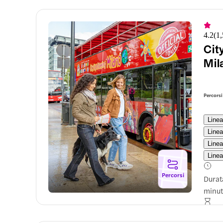
ver
com
dev
4.2
(
1
Cit
Mil
Percorsi
Linea
Linea
Linea
Linea
Percorsi
Durat
minut
Freq