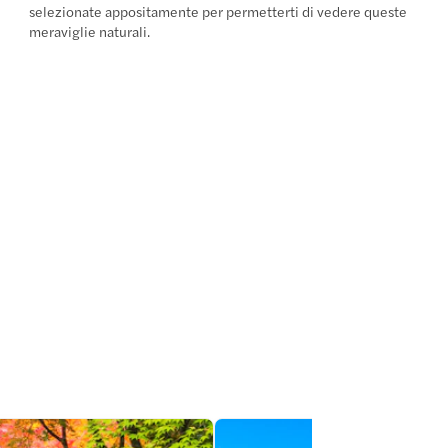
selezionate appositamente per permetterti di vedere queste
meraviglie naturali.