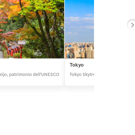
Tokyo
di Nijo, patrimonio dell'UNESCO
Tokyo Skytree, Tempio Zojo-ji, Me