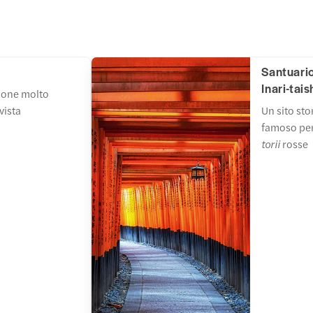
Santuario
Inari-tais
zione molto
vista
Un sito sto
famoso per 
torii
rosse