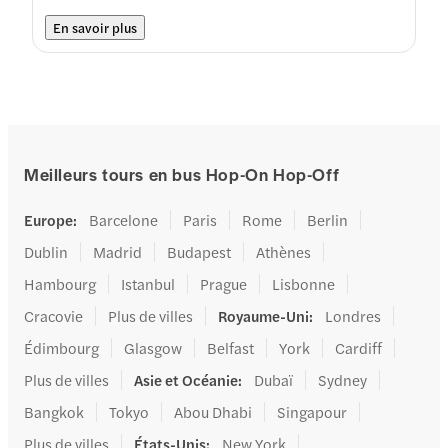
En savoir plus
Meilleurs tours en bus Hop-On Hop-Off
Europe
:
Barcelone
Paris
Rome
Berlin
Dublin
Madrid
Budapest
Athènes
Hambourg
Istanbul
Prague
Lisbonne
Cracovie
Plus de villes
Royaume-Uni
:
Londres
Édimbourg
Glasgow
Belfast
York
Cardiff
Plus de villes
Asie et Océanie
:
Dubaï
Sydney
Bangkok
Tokyo
Abou Dhabi
Singapour
Plus de villes
États-Unis
:
New York