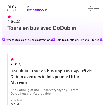
4.8
(
615
)
Tours en bus avec DoDublin
Avec toutes les principales attractions
Horaires quotidiens. Trajets illimités
D
Itinéraires
4.5
(
93
)
DoDublin : Tour en bus Hop-On Hop-Off de
Dublin avec des billets pour le Little
Museum
Annulation gratuite
Réservez, payez plus tard
Durée flexible
Audioguide
à partir de
34 €