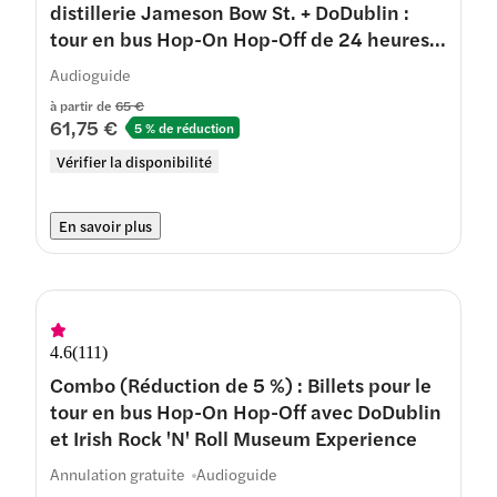
distillerie Jameson Bow St. + DoDublin :
tour en bus Hop-On Hop-Off de 24 heures
avec billets pour le Little Museum
Audioguide
à partir de
65 €
61,75 €
5 % de réduction
Vérifier la disponibilité
En savoir plus
4.6
(
111
)
Combo (Réduction de 5 %) : Billets pour le
tour en bus Hop-On Hop-Off avec DoDublin
et Irish Rock 'N' Roll Museum Experience
Annulation gratuite
Audioguide