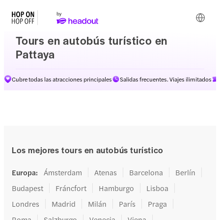
Tours en autobús turístico en
Pattaya
Cubre todas las atracciones principales
Salidas frecuentes. Viajes ilimitados
Los mejores tours en autobús turístico
Europa
:
Ámsterdam
Atenas
Barcelona
Berlín
Budapest
Fráncfort
Hamburgo
Lisboa
Londres
Madrid
Milán
París
Praga
Roma
Salzburgo
Venecia
Viena