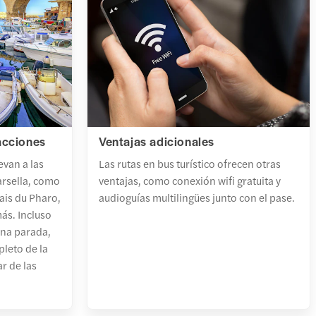
racciones
Ventajas adicionales
levan a las
Las rutas en bus turístico ofrecen otras
arsella, como
ventajas, como conexión wifi gratuita y
lais du Pharo,
audioguías multilingües junto con el pase.
más. Incluso
una parada,
pleto de la
r de las