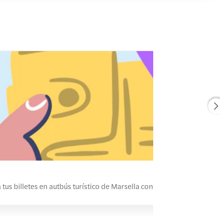
2
us billetes en autbús turístico de Marsella con iDeal, PayPal, o una 