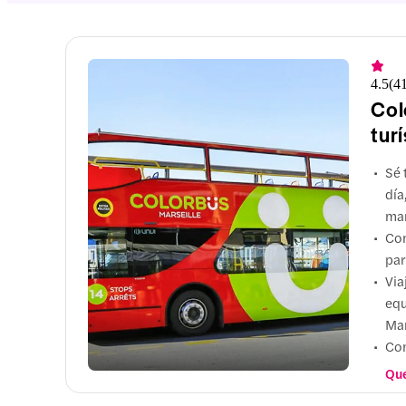
4.5
(
4
Col
tur
Sé 
día
mar
Con
par
Via
equ
Mar
Con
Cat
Qué