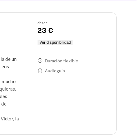
desde
23 €
Ver disponibilidad
lla de un
Duración flexible
aseos
Audioguía
ar mucho
quieras.
bles
s de
Víctor, la