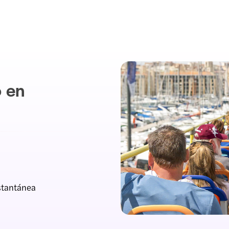
o en
nstantánea