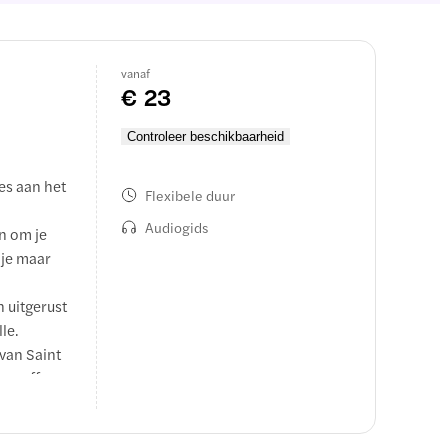
vanaf
€ 23
Controleer beschikbaarheid
es aan het
Flexibele duur
Audiogids
n om je
 je maar
n uitgerust
le.
van Saint
op-off