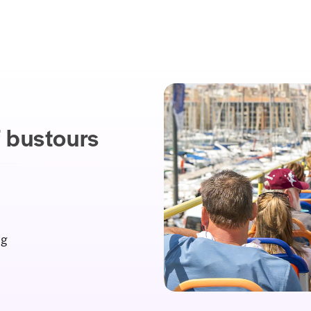
f bustours
ng