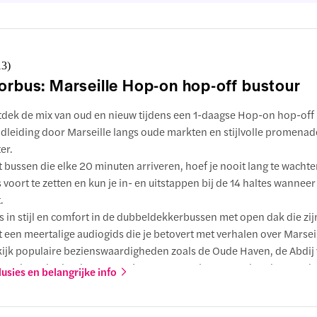
13
)
orbus: Marseille Hop-on hop-off bustour
dek de mix van oud en nieuw tijdens een 1-daagse Hop-on hop-off
dleiding door Marseille langs oude markten en stijlvolle promenad
er.
 bussen die elke 20 minuten arriveren, hoef je nooit lang te wachte
s voort te zetten en kun je in- en uitstappen bij de 14 haltes wanneer
.
s in stijl en comfort in de dubbeldekkerbussen met open dak die zij
 een meertalige audiogids die je betovert met verhalen over Marseil
ijk populaire bezienswaardigheden zoals de Oude Haven, de Abdij 
tor, de Kathedraal van La Major en nog veel meer op deze hop-on h
lusies en belangrijke info
te.