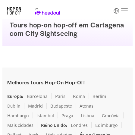
Tours hop-on hop-off em Cartagena
com City Sightseeing
Melhores tours Hop-On Hop-Off
Europa
:
Barcelona
Paris
Roma
Berlim
Dublin
Madrid
Budapeste
Atenas
Hamburgo
Istambul
Praga
Lisboa
Cracóvia
Mais cidades
Reino Unido
:
Londres
Edimburgo
Belfast
York
Mais cidades
Ásia e Oceania
: