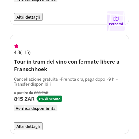
Altri dettagli
Percorsi
4.3
(
115
)
Tour in tram del vino con fermate libere a
Franschhoek
Cancellazione gratuita
Prenota ora, paga dopo
9 h
Transfer disponibili
a partire da
885 ZAR
815 ZAR
8% di sconto
Verifica disponibilità
Altri dettagli