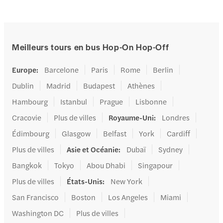
Meilleurs tours en bus Hop-On Hop-Off
Europe
:
Barcelone
Paris
Rome
Berlin
Dublin
Madrid
Budapest
Athènes
Hambourg
Istanbul
Prague
Lisbonne
Cracovie
Plus de villes
Royaume-Uni
:
Londres
Édimbourg
Glasgow
Belfast
York
Cardiff
Plus de villes
Asie et Océanie
:
Dubaï
Sydney
Bangkok
Tokyo
Abou Dhabi
Singapour
Plus de villes
États-Unis
:
New York
San Francisco
Boston
Los Angeles
Miami
Washington DC
Plus de villes