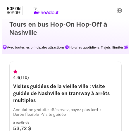
Tours en bus Hop-On Hop-Off à
Nashville
Avec toutes les principales attractions
Horaires quotidiens. Trajets illimités
D
Itinéraires
4.4
(
110
)
Visites guidées de la vieille ville : visite
guidée de Nashville en tramway à arrêts
multiples
Annulation gratuite
Réservez, payez plus tard
Durée flexible
Visite guidée
à partir de
53,72 $