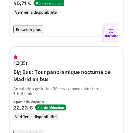
45,71 €
8 % de réduction
Vérifier la disponibilité
En savoir plus
Itinéraire
4.2
(
35
)
Big Bus : Tour panoramique nocturne de
Madrid en bus
Annulation gratuite
Réservez, payez plus tard
1 h 10 min
à partir de
23,40 €
22,23 €
5 % de réduction
Vérifier la disponibilité