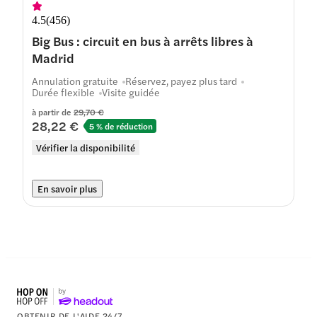
4.5
(
456
)
Big Bus : circuit en bus à arrêts libres à
Madrid
Annulation gratuite
Réservez, payez plus tard
Durée flexible
Visite guidée
à partir de
29,70 €
28,22 €
5 % de réduction
Vérifier la disponibilité
En savoir plus
OBTENIR DE L'AIDE 24/7