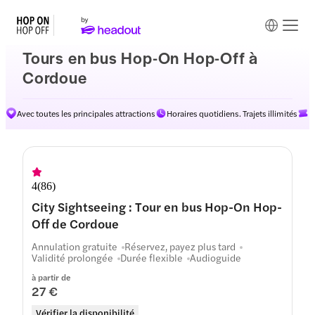
Tours en bus Hop-On Hop-Off à
Cordoue
Avec toutes les principales attractions
Horaires quotidiens. Trajets illimités
D
Itinéraires
4
(
86
)
City Sightseeing : Tour en bus Hop-On Hop-
Off de Cordoue
Annulation gratuite
Réservez, payez plus tard
Validité prolongée
Durée flexible
Audioguide
à partir de
27 €
Vérifier la disponibilité