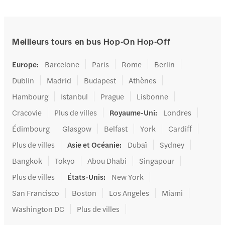
Meilleurs tours en bus Hop-On Hop-Off
Europe
:
Barcelone
Paris
Rome
Berlin
Dublin
Madrid
Budapest
Athènes
Hambourg
Istanbul
Prague
Lisbonne
Cracovie
Plus de villes
Royaume-Uni
:
Londres
Édimbourg
Glasgow
Belfast
York
Cardiff
Plus de villes
Asie et Océanie
:
Dubaï
Sydney
Bangkok
Tokyo
Abou Dhabi
Singapour
Plus de villes
États-Unis
:
New York
San Francisco
Boston
Los Angeles
Miami
Washington DC
Plus de villes