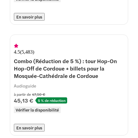
En savoir plus
4.5
(
5,483
)
Combo (Réduction de 5 %) : tour Hop-On
Hop-Off de Cordoue + billets pour la
Mosquée-Cathédrale de Cordoue
Audioguide
à partir de
47,50 €
45,13 €
5 % de réduction
Vérifier la disponibilité
En savoir plus