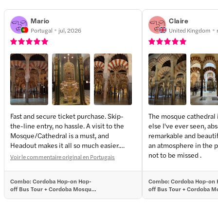
Mario
Claire
Portugal
jul, 2026
United Kingdom
Fast and secure ticket purchase. Skip-
The mosque cathedral 
the-line entry, no hassle. A visit to the
else I've ever seen, ab
Mosque/Cathedral is a must, and
remarkable and beautif
Headout makes it all so much easier.
an atmosphere in the p
Congratulations!
not to be missed .
Voir le commentaire original en Portugais
Combo: Cordoba Hop-on Hop-
Combo: Cordoba Hop-on 
off Bus Tour + Cordoba Mosque-
off Bus Tour + Cordoba M
Cathedral Tickets
Cathedral Tickets