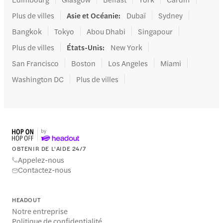
Plus de villes
Asie et Océanie
:
Dubaï
Sydney
Bangkok
Tokyo
Abou Dhabi
Singapour
Plus de villes
États-Unis
:
New York
San Francisco
Boston
Los Angeles
Miami
Washington DC
Plus de villes
OBTENIR DE L'AIDE 24/7
Appelez-nous
Contactez-nous
HEADOUT
Notre entreprise
Politique de confidentialité