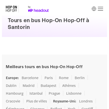
Tours en bus Hop-On Hop-Off à
Santorin
Meilleurs tours en bus Hop-On Hop-Off
Europe
:
Barcelone
Paris
Rome
Berlin
Dublin
Madrid
Budapest
Athènes
Hambourg
Istanbul
Prague
Lisbonne
Cracovie
Plus de villes
Royaume-Uni
:
Londres
Édimbourg
Glasgow
Belfast
York
Cardiff