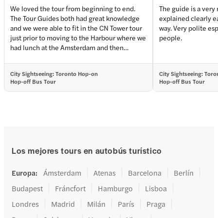
We loved the tour from beginning to end.
The guide is a very nice, friendl
The Tour Guides both had great knowledge
explained clearly each places along the
and we were able to fit in the CN Tower tour
way. Very polite esp
just prior to moving to the Harbour where we
people.
had lunch at the Amsterdam and then
boarded our boat for the fabulous tour of the
harbour and islands. The views from the
City Sightseeing: Toronto Hop-on
City Sightseeing: Tor
water across to Downtown Toronto were
Hop-off Bus Tour
Hop-off Bus Tour
spectacular. We were able to hop back on the
bus and complete our loop finishing in the
upscale shopping and restaurant district at
stop 3, where we spent the evening having
drinks and dinner. We went to a fabulous pub
called the Duke of York and joined in the
celebrations of Canadas famous 6-0 FIFA WC
Los mejores tours en autobús turístico
win over Qatar. It completed a really special
day for us all
Europa
:
Ámsterdam
Atenas
Barcelona
Berlín
Budapest
Fráncfort
Hamburgo
Lisboa
Londres
Madrid
Milán
París
Praga