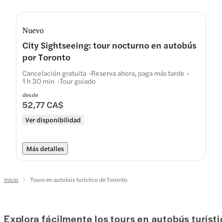
Nuevo
City Sightseeing: tour nocturno en autobús
por Toronto
Cancelación gratuita
Reserva ahora, paga más tarde
1 h 30 min
Tour guiado
desde
52,77 CA$
Ver disponibilidad
Más detalles
Inicio
Tours en autobús turístico de Toronto
Explora fácilmente los tours en autobús turísti