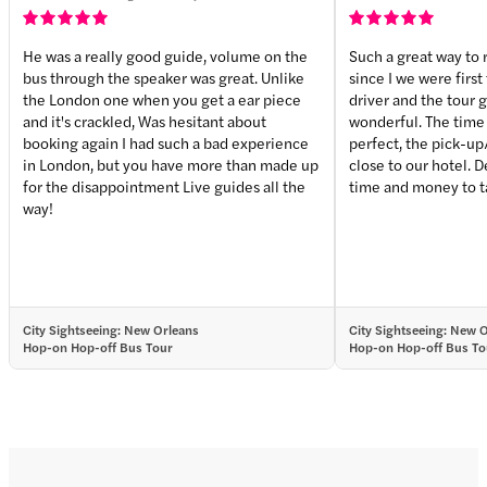
He was a really good guide, volume on the
Such a great way to 
bus through the speaker was great. Unlike
since I we were first t
the London one when you get a ear piece
driver and the tour 
and it's crackled, Was hesitant about
wonderful. The time schedule was
booking again I had such a bad experience
perfect, the pick-up
in London, but you have more than made up
close to our hotel. Definitely worth the
for the disappointment Live guides all the
time and money to ta
way!
City Sightseeing: New Orleans
City Sightseeing: New 
Hop-on Hop-off Bus Tour
Hop-on Hop-off Bus To