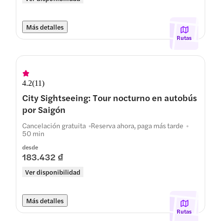
Más detalles
Rutas
4.2
(
11
)
City Sightseeing: Tour nocturno en autobús
por Saigón
Cancelación gratuita
Reserva ahora, paga más tarde
50 min
desde
183.432 ₫
Ver disponibilidad
Más detalles
Rutas