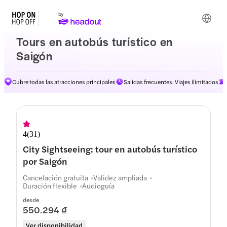
Tours en autobús turístico en
Saigón
Cubre todas las atracciones principales
Salidas frecuentes. Viajes ilimitados
Rutas
4
(
31
)
City Sightseeing: tour en autobús turístico
por Saigón
Cancelación gratuita
Validez ampliada
Duración flexible
Audioguía
desde
550.294 ₫
Ver disponibilidad