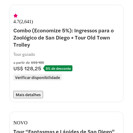
4.7
(
2,641
)
Combo (Economize 5%): Ingressos para o
Zoológico de San Diego + Tour Old Town
Trolley
Tour guiado
a partir de
US$ 135
US$ 128,25
5% de desconto
Verificar disponibilidade
Mais detalhes
NOVO
Tour “Fantasmas e Lápides de San Diego”