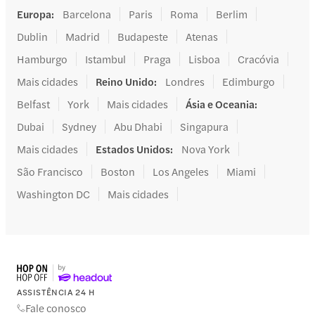
Europa
:
Barcelona
Paris
Roma
Berlim
Dublin
Madrid
Budapeste
Atenas
Hamburgo
Istambul
Praga
Lisboa
Cracóvia
Mais cidades
Reino Unido
:
Londres
Edimburgo
Belfast
York
Mais cidades
Ásia e Oceania
:
Dubai
Sydney
Abu Dhabi
Singapura
Mais cidades
Estados Unidos
:
Nova York
São Francisco
Boston
Los Angeles
Miami
Washington DC
Mais cidades
ASSISTÊNCIA 24 H
Fale conosco