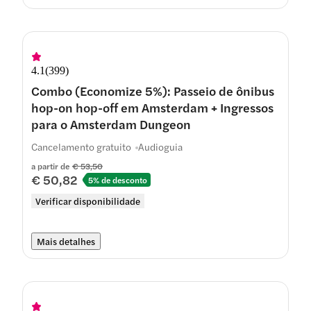
4.1
(
399
)
Combo (Economize 5%): Passeio de ônibus
hop-on hop-off em Amsterdam + Ingressos
para o Amsterdam Dungeon
Cancelamento gratuito
Audioguia
a partir de
€ 53,50
€ 50,82
5% de desconto
Verificar disponibilidade
Mais detalhes