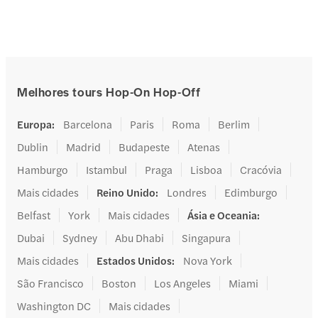
Melhores tours Hop-On Hop-Off
Europa
:
Barcelona
Paris
Roma
Berlim
Dublin
Madrid
Budapeste
Atenas
Hamburgo
Istambul
Praga
Lisboa
Cracóvia
Mais cidades
Reino Unido
:
Londres
Edimburgo
Belfast
York
Mais cidades
Ásia e Oceania
:
Dubai
Sydney
Abu Dhabi
Singapura
Mais cidades
Estados Unidos
:
Nova York
São Francisco
Boston
Los Angeles
Miami
Washington DC
Mais cidades