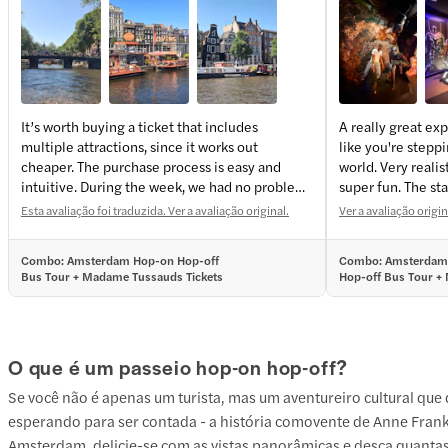
It’s worth buying a ticket that includes
A really great ex
multiple attractions, since it works out
like you're steppi
+
6
more
cheaper. The purchase process is easy and
world. Very realis
intuitive. During the week, we had no problem
super fun. The sta
buying tickets the day before. We started with
Esta avaliação foi traduzida. Ver a avaliação original.
Ver a avaliação origi
a boat at a specific time because they depart
from Central Station, which is in a great part of
Combo: Amsterdam Hop-on Hop-off
Combo: Amsterdam
Amsterdam. The restroom on the boat is free. It
Bus Tour + Madame Tussauds Tickets
Hop-off Bus Tour 
was a very pleasant cruise. You can sit inside or
Tussauds Tickets
outside the boat. About two hours later, we had
a reserved entry to Madame Tussauds. We
really enjoyed it—the figures looked just like
O que é um passeio hop-on hop-off?
the real thing. At the entrance, we received a
ticket with a barcode that, at the end of the
Se você não é apenas um turista, mas um aventureiro cultural qu
tour, lets you view your photos on a screen and
esperando para ser contada - a história comovente de Anne Frank,
purchase them for an additional fee. It was a
Amsterdam, delicie-se com as vistas panorâmicas e desça quantas
lot of fun. I recommend both attractions—it’s a