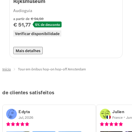
Rijksmuseum
Audioguia
a partir de
€ 54,50
€ 51,77
5% de desconto
Verificar disponibilidade
Mais detalhes
Início
Tour em ônibus hop-on hop-off Amsterdam
de clientes satisfeitos
Edyta
Julien
Jul, 2026
France
Jun