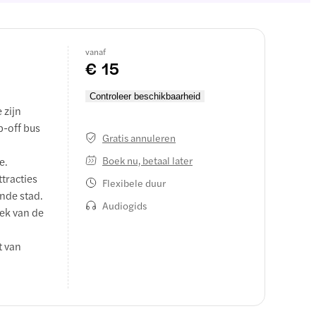
vanaf
€ 15
Controleer beschikbaarheid
 zijn
p-off bus
Gratis annuleren
Boek nu, betaal later
e.
tracties
Flexibele duur
nde stad.
Audiogids
ek van de
t van