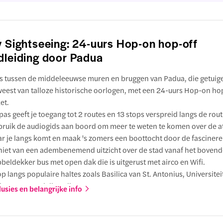
y Sightseeing: 24-uurs Hop-on hop-off
dleiding door Padua
s tussen de middeleeuwse muren en bruggen van Padua, die getuige
eest van talloze historische oorlogen, met een 24-uurs Hop-on ho
ket.
pas geeft je toegang tot 2 routes en 13 stops verspreid langs de rout
ruik de audiogids aan boord om meer te weten te komen over de at
r je langs komt en maak 's zomers een boottocht door de fascinere
iet van een adembenemend uitzicht over de stad vanaf het bovend
beldekker bus met open dak die is uitgerust met airco en Wifi.
p langs populaire haltes zoals Basilica van St. Antonius, Universitei
ua en Prato della Valle.
lusies en belangrijke info