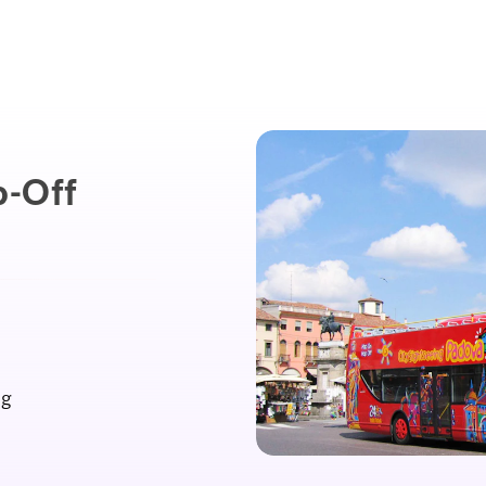
p-Off
ng