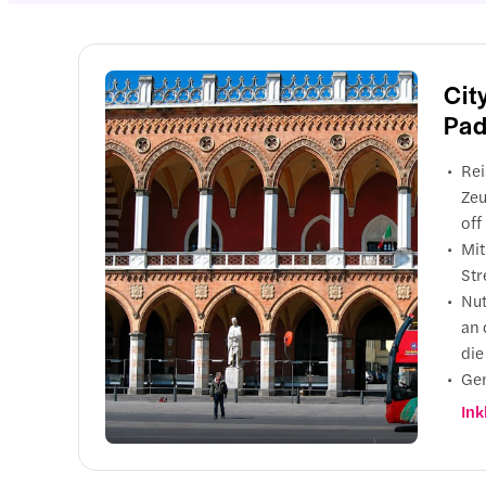
Cit
Pa
Rei
Zeu
off
Mit
Str
Nut
an 
die
Gen
Dop
Ink
Fah
Uni