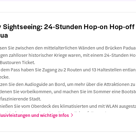
y Sightseeing: 24-Stunden Hop-on Hop-off 
dua
sen Sie zwischen den mittelalterlichen Wänden und Brücken Paduas
gen zahlloser historischer Kriege waren, mit einem 24-Stunden H
 Bustouren Ticket.
 dem Pass haben Sie Zugang zu 2 Routen und 13 Haltestellen entlan
ecke.
zen Sie den Audioguide an Bord, um mehr über die Attraktionen zu
denen Sie vorbeikommen, und machen Sie im Sommer eine Bootst
 faszinierende Stadt.
ießen Sie vom Oberdeck des klimatisierten und mit WLAN ausgest
peldeckerbusses einen herrlichen Blick auf die Stadt.
lusivleistungen und wichtige Infos
ren Sie an beliebten Stationen wie der Basilika des Heiligen Antoni
versität von Padua und Prato della Valle vorbei.