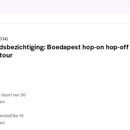
,034
)
dsbezichtiging: Boedapest hop-on hop-off
tour
e duur
1 uur 30
ten
entie
Elke 15
ten