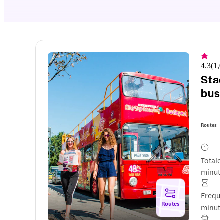
4.3
(
1
Sta
bus
Routes
Total
minu
Frequ
Routes
minu