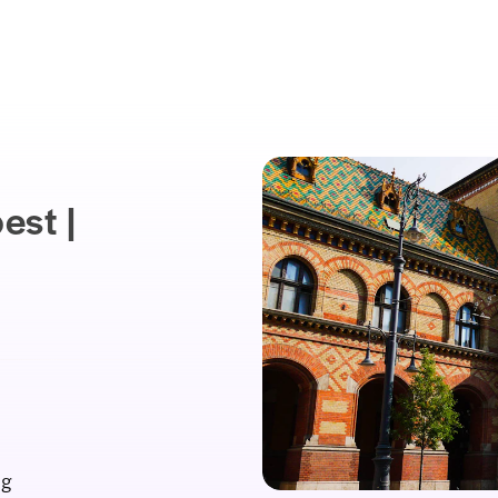
est |
ng