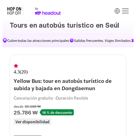
Tours en autobús turístico en Seúl
Cubre todas las atracciones principales
Salidas frecuentes. Viajes ilimitados
4.3
(
20
)
Yellow Bus: tour en autobús turístico de
subida y bajada en Dongdaemun
Cancelación gratuita
Duración flexible
desde
30.698 ₩
25.786 ₩
16 % de descuento
Ver disponibilidad