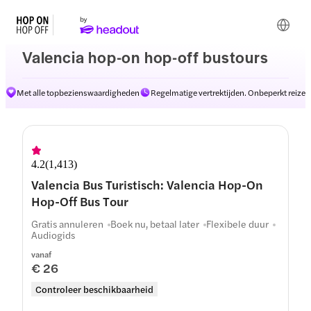
Valencia hop-on hop-off bustours
Met alle topbezienswaardigheden
Regelmatige vertrektijden. Onbeperkt reizen
Routes
4.2
(
1,413
)
Valencia Bus Turistisch: Valencia Hop-On
Hop-Off Bus Tour
Gratis annuleren
Boek nu, betaal later
Flexibele duur
Audiogids
vanaf
€ 26
Controleer beschikbaarheid