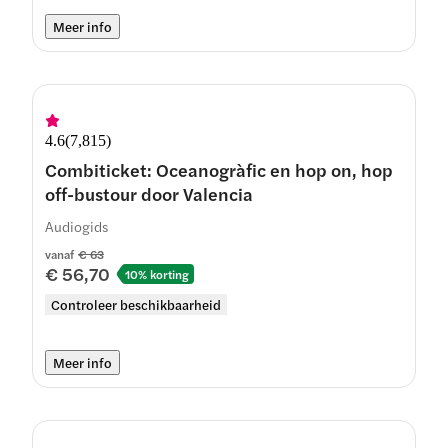
Meer info
4.6
(
7,815
)
Combiticket: Oceanogràfic en hop on, hop
off-bustour door Valencia
Audiogids
vanaf
€ 63
€ 56,70
10% korting
Controleer beschikbaarheid
Meer info