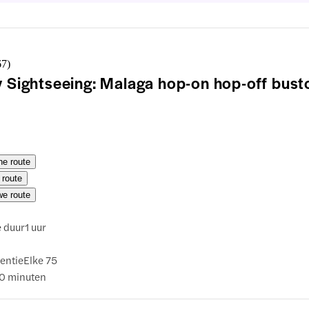
67
)
y Sightseeing: Malaga hop-on hop-off bust
ne route
 route
we route
e duur
1 uur
entie
Elke 75
20 minuten