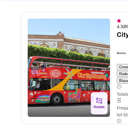
4.3
(
8
Cit
Routes
Groe
Rode
Blau
Total
Routes
Frequ
tot 1