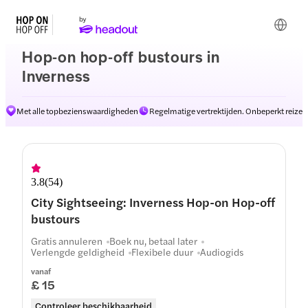
Hop-on hop-off bustours in
Inverness
Met alle topbezienswaardigheden
Regelmatige vertrektijden. Onbeperkt reizen
Routes
3.8
(
54
)
City Sightseeing: Inverness Hop-on Hop-off
bustours
Gratis annuleren
Boek nu, betaal later
Verlengde geldigheid
Flexibele duur
Audiogids
vanaf
£ 15
Controleer beschikbaarheid